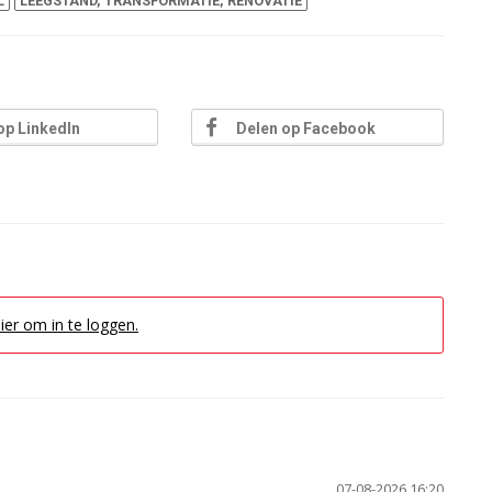
L
LEEGSTAND, TRANSFORMATIE, RENOVATIE
op LinkedIn
Delen op Facebook
hier om in te loggen.
07-08-2026 16:20