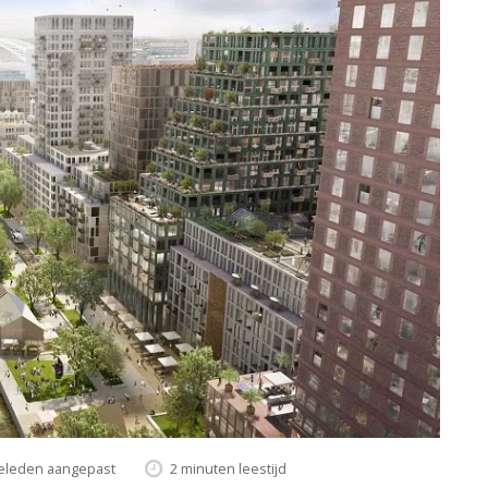
geleden aangepast
2 minuten leestijd