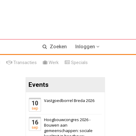
Zoeken
Inloggen
l
Transacties
Werk
Specials
17 september 2026
Voormalig
politiebureau
Events
Hilversum
Bekijk
17 september 2026
Voormalig
Vastgoedborrel Breda 2026
politiebureau
10
sep
Zaandam
Bekijk
Hoogbouwcongres 2026 -
16
8 september 2026
Zorgcomplex
Bouwen aan
sep
gemeenschappen: sociale
kwaliteit in hoogbouw