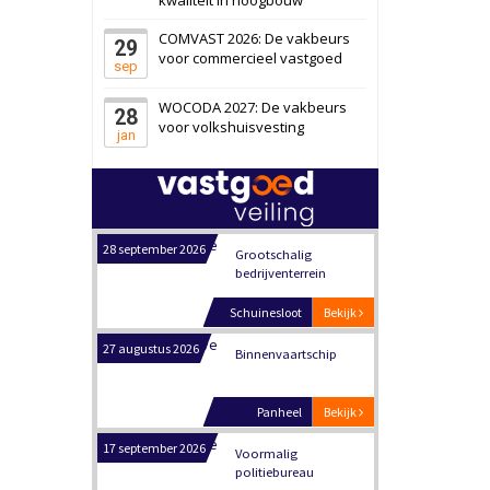
Zwanenburg
Bekijk
COMVAST 2026: De vakbeurs
29
6 oktober 2026
Transformatieobject
voor commercieel vastgoed
sep
WOCODA 2027: De vakbeurs
28
Schiedam
Bekijk
voor volkshuisvesting
jan
22 september 2026
Attractiepark
Oranje
Bekijk
28 september 2026
Grootschalig
bedrijventerrein
Schuinesloot
Bekijk
27 augustus 2026
Binnenvaartschip
Panheel
Bekijk
17 september 2026
Voormalig
politiebureau