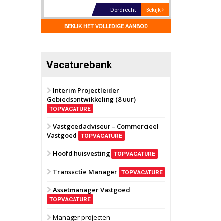
Dordrecht
Bekijk
17 september 2026
BEKIJK HET VOLLEDIGE AANBOD
Voormalig
politiebureau
Hilversum
Bekijk
Vacaturebank
17 september 2026
Voormalig
politiebureau
Interim Projectleider
Gebiedsontwikkeling (8 uur)
Zaandam
Bekijk
TOPVACATURE
8 september 2026
Zorgcomplex
Vastgoedadviseur – Commercieel
Vastgoed
TOPVACATURE
Zwanenburg
Bekijk
Hoofd huisvesting
TOPVACATURE
6 oktober 2026
Transformatieobject
Transactie Manager
TOPVACATURE
Assetmanager Vastgoed
Schiedam
Bekijk
TOPVACATURE
22 september 2026
Attractiepark
Manager projecten