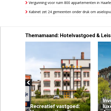
Vergunning voor ruim 800 appartementen in Haarlem
Kabinet zet 24 gemeenten onder druk om asielopva
Themamaand: Hotelvastgoed & Leis
Previous
Inv
e
Recreatief vastgoed:
lux