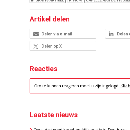
GRATIS ARTIKEL
RIVIUM
CAPELLE AAN DEN IJSSE
Artikel delen
Delen via e-mail
Delen 
Delen op X
Reacties
Om te kunnen reageren moet u zijn ingelogd.
Klik 
Laatste nieuws
Opus Vastgoed koopt bedrijfslocatie in Den Haag