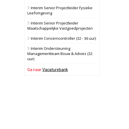
Interim Senior Projectleider Fysieke
Oranje
Bekijk
Leefomgeving
28 september 2026
Grootschalig
Interim Senior Projectleider
bedrijventerrein
Maatschappelijke Vastgoedprojecten
Schuinesloot
Bekijk
Interim Concerncontroller (32 - 36 uur)
27 augustus 2026
Binnenvaartschip
Interim Ondersteuning
Managementteam Bouw & Advies (32
uur)
Panheel
Bekijk
17 september 2026
Ga naar
Vacaturebank
Voormalig
politiebureau
Dordrecht
Bekijk
17 september 2026
Voormalig
politiebureau
Hilversum
Bekijk
17 september 2026
Voormalig
politiebureau