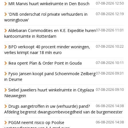
MR Marvis huurt winkelruimte in Den Bosch
07-08-2026 12:50
'DNB onderschat rol private verhuurders in
07-08-2026 12:19
woningbouw'
Aldebaran Commodities en K.E. Expeditie huren
07-08-2026 11:01
kantoorruimte in Rotterdam
BPD verkoopt 40 procent minder woningen,
07-08-2026 10:22
verlies krimpt naar 18 mln euro
Ikea opent Plan & Order Point in Gouda
07-08-2026 10:11
Fysio Jansen koopt pand Schoenmode Zeilberg
07-08-2026 09:31
in Deurne
Siebel Juweliers huurt winkelruimte in Cityplaza
07-08-2026 09:10
Nieuwegein
Drugs aangetroffen in uw (verhuurde) pand?
06-08-2026 14:38
Afdeling begrenst dwangsombevoegdheid van de burgemeester
PGGM neemt risico op Poolse
06-08-2026 14:38