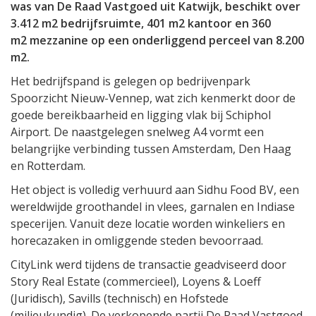
was van De Raad Vastgoed uit Katwijk, beschikt over
3.412 m2 bedrijfsruimte, 401 m2 kantoor en 360
m2 mezzanine op een onderliggend perceel van 8.200
m2.
Het bedrijfspand is gelegen op bedrijvenpark
Spoorzicht Nieuw-Vennep, wat zich kenmerkt door de
goede bereikbaarheid en ligging vlak bij Schiphol
Airport. De naastgelegen snelweg A4 vormt een
belangrijke verbinding tussen Amsterdam, Den Haag
en Rotterdam.
Het object is volledig verhuurd aan Sidhu Food BV, een
wereldwijde groothandel in vlees, garnalen en Indiase
specerijen. Vanuit deze locatie worden winkeliers en
horecazaken in omliggende steden bevoorraad.
CityLink werd tijdens de transactie geadviseerd door
Story Real Estate (commercieel), Loyens & Loeff
(Juridisch), Savills (technisch) en Hofstede
(milieukundig). De verkopende partij De Raad Vastgoed