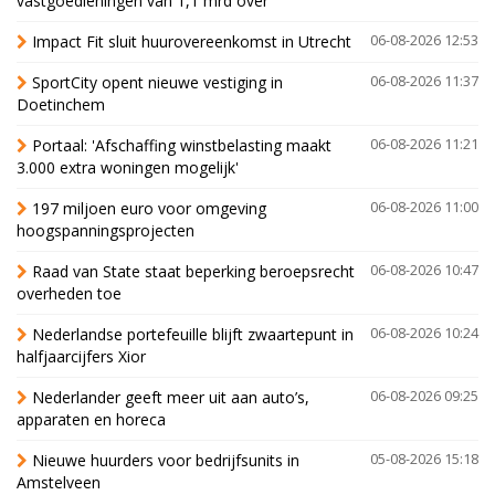
vastgoedleningen van 1,1 mrd over
Impact Fit sluit huurovereenkomst in Utrecht
06-08-2026 12:53
SportCity opent nieuwe vestiging in
06-08-2026 11:37
Doetinchem
Portaal: 'Afschaffing winstbelasting maakt
06-08-2026 11:21
3.000 extra woningen mogelijk'
197 miljoen euro voor omgeving
06-08-2026 11:00
hoogspanningsprojecten
Raad van State staat beperking beroepsrecht
06-08-2026 10:47
overheden toe
Nederlandse portefeuille blijft zwaartepunt in
06-08-2026 10:24
halfjaarcijfers Xior
Nederlander geeft meer uit aan auto’s,
06-08-2026 09:25
apparaten en horeca
Nieuwe huurders voor bedrijfsunits in
05-08-2026 15:18
Amstelveen