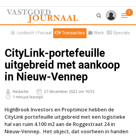
1
Toggl
tiek
Juridisch | Fiscaal
Transacties
Werk
Specials
CityLink-portefeuille
uitgebreid met aankoop
in Nieuw-Vennep
Redactie
27 december 2022 om 10:53
1 minuut leestijd
HighBrook Investors en Proptimize hebben de
CityLink portefeuille uitgebreid met een logistieke
hal van ruim 4.100 m2 aan de Roggestraat 24 in
Nieuw-Vennep. Het object, dat voorheen in handen