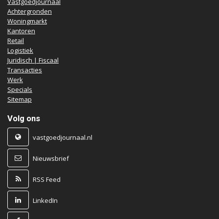
Vastgoedjournaal
Achtergronden
Woningmarkt
Kantoren
Retail
Logistiek
Juridisch | Fiscaal
Transacties
Werk
Specials
Sitemap
Volg ons
vastgoedjournaal.nl
Nieuwsbrief
RSS Feed
LinkedIn