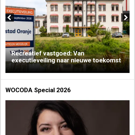
Previous
Next
Recreatief vastgoed: Van
executieveiling naar nieuwe toekomst
WOCODA Special 2026