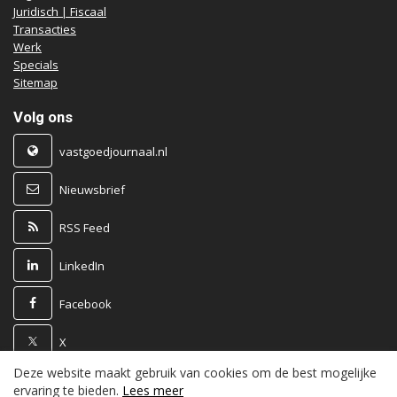
Juridisch | Fiscaal
Transacties
Werk
Specials
Sitemap
Volg ons
vastgoedjournaal.nl
Nieuwsbrief
RSS Feed
LinkedIn
Facebook
X
Deze website maakt gebruik van cookies om de best mogelijke
Powered by
ervaring te bieden.
Lees meer