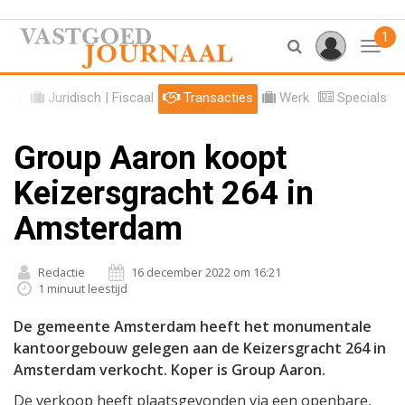
1
Toggl
tiek
Juridisch | Fiscaal
Transacties
Werk
Specials
Group Aaron koopt
Keizersgracht 264 in
Amsterdam
Redactie
16 december 2022 om 16:21
1 minuut leestijd
De gemeente Amsterdam heeft het monumentale
kantoorgebouw gelegen aan de Keizersgracht 264 in
Amsterdam verkocht. Koper is Group Aaron.
De verkoop heeft plaatsgevonden via een openbare,