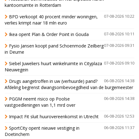
kantoorruimte in Rotterdam
BPD verkoopt 40 procent minder woningen,
07-08-2026 10:22
verlies krimpt naar 18 mln euro
Ikea opent Plan & Order Point in Gouda
07-08-2026 10:11
Fysio Jansen koopt pand Schoenmode Zeilberg
07-08-2026 09:31
in Deurne
Siebel Juweliers huurt winkelruimte in Cityplaza
07-08-2026 09:10
Nieuwegein
Drugs aangetroffen in uw (verhuurde) pand?
06-08-2026 14:38
Afdeling begrenst dwangsombevoegdheid van de burgemeester
PGGM neemt risico op Poolse
06-08-2026 14:38
vastgoedleningen van 1,1 mrd over
Impact Fit sluit huurovereenkomst in Utrecht
06-08-2026 12:53
SportCity opent nieuwe vestiging in
06-08-2026 11:37
Doetinchem