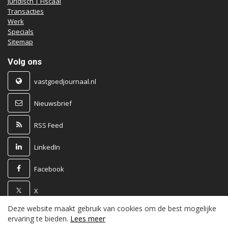
Juridisch | Fiscaal
Transacties
Werk
Specials
Sitemap
Volg ons
vastgoedjournaal.nl
Nieuwsbrief
RSS Feed
LinkedIn
Facebook
X
Deze website maakt gebruik van cookies om de best mogelijke
Powered by
ervaring te bieden.
Lees meer