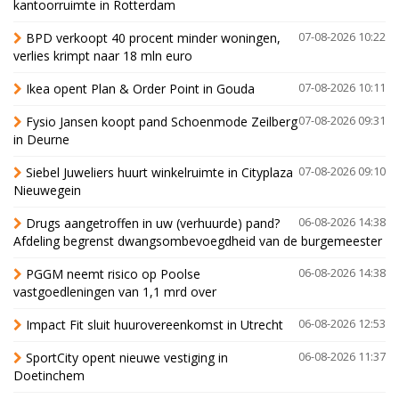
kantoorruimte in Rotterdam
BPD verkoopt 40 procent minder woningen,
07-08-2026 10:22
verlies krimpt naar 18 mln euro
Ikea opent Plan & Order Point in Gouda
07-08-2026 10:11
Fysio Jansen koopt pand Schoenmode Zeilberg
07-08-2026 09:31
in Deurne
Siebel Juweliers huurt winkelruimte in Cityplaza
07-08-2026 09:10
Nieuwegein
Drugs aangetroffen in uw (verhuurde) pand?
06-08-2026 14:38
Afdeling begrenst dwangsombevoegdheid van de burgemeester
PGGM neemt risico op Poolse
06-08-2026 14:38
vastgoedleningen van 1,1 mrd over
Impact Fit sluit huurovereenkomst in Utrecht
06-08-2026 12:53
SportCity opent nieuwe vestiging in
06-08-2026 11:37
Doetinchem