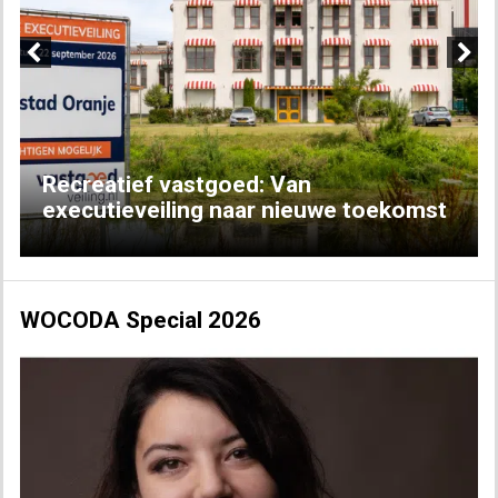
Previous
Next
Recreatief vastgoed: Van
executieveiling naar nieuwe toekomst
WOCODA Special 2026