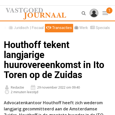
1
Toggl
tiek
Juridisch | Fiscaal
Transacties
Werk
Specials
Houthoff tekent
langjarige
huurovereenkomst in Ito
Toren op de Zuidas
Redactie
29 november 2022 om 09:40
2 minuten leestijd
Advocatenkantoor Houthoff heeft zich wederom
langjarig gecommitteerd aan de Amsterdamse