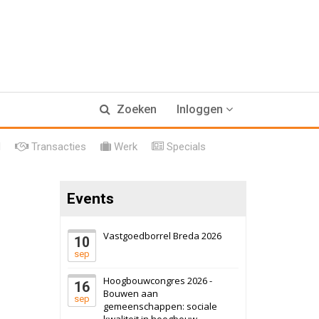
17 september 2026
Voormalig
Zoeken
Inloggen
politiebureau
Hilversum
Bekijk
l
Transacties
Werk
Specials
17 september 2026
Voormalig
politiebureau
Events
Zaandam
Bekijk
8 september 2026
Zorgcomplex
Vastgoedborrel Breda 2026
10
sep
Zwanenburg
Bekijk
Hoogbouwcongres 2026 -
16
6 oktober 2026
Transformatieobject
Bouwen aan
sep
gemeenschappen: sociale
kwaliteit in hoogbouw