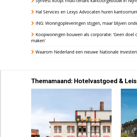
SynVest koopt multi-tenant kantoorgebouw in Nij
Hal Services en Lexys Advocaten huren kantoorrui
ING: Woningopleveringen stijgen, maar blijven ond
Koopwoningen bouwen als corporatie: ‘Geen doel o
maken’
Waarom Nederland een nieuwe Nationale Invester
Themamaand: Hotelvastgoed & Leis