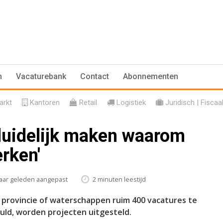
n
Vacaturebank
Contact
Abonnementen
rkt
Kantoren
Retail
Logistiek
Juridisch | Fiscaa
uidelijk maken waarom
erken'
jaar geleden aangepast
2 minuten leestijd
e, provincie of waterschappen ruim 400 vacatures te
uld, worden projecten uitgesteld.