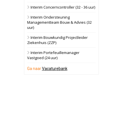
Interim Concerncontroller (32 - 36 uur)
Schuinesloot
Bekijk
Interim Ondersteuning
27 augustus 2026
Binnenvaartschip
Managementteam Bouw & Advies (32
uur)
Panheel
Bekijk
Interim Bouwkundig Projectleider
Ziekenhuis (ZZP)
17 september 2026
Voormalig
politiebureau
Interim Portefeuillemanager
Vastgoed (24 uur)
Dordrecht
Bekijk
Ga naar
Vacaturebank
17 september 2026
Voormalig
politiebureau
Hilversum
Bekijk
17 september 2026
Voormalig
politiebureau
Zaandam
Bekijk
8 september 2026
Zorgcomplex