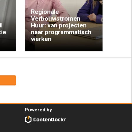
Next
Regionale
Verbouwstromen
‘We w
l
Huur: van projecten
koop
ie
naar programmatisch
gewo
werken
krijg
Powered by