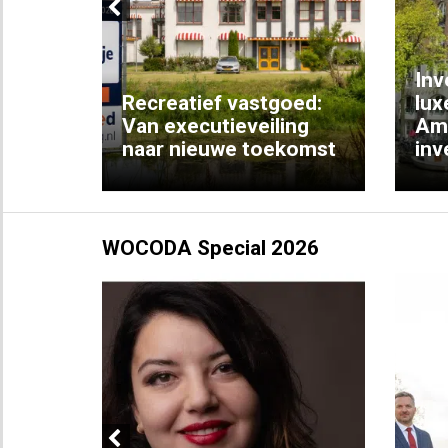
Previous
Inv
e
Recreatief vastgoed:
lux
t met
Van executieveiling
Am
naar nieuwe toekomst
inv
WOCODA Special 2026