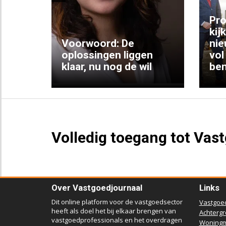
Previous
ng:
Pro
kij
Voorwoord: De
nie
ke
oplossingen liggen
vol
klaar, nu nog de wil
ben
Volledig toegang tot Vas
Over Vastgoedjournaal
Links
Dit online platform voor de vastgoedsector
Vastgoe
heeft als doel het bij elkaar brengen van
Achterg
vastgoedprofessionals en het overdragen
Woningm