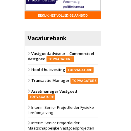
Hilversum
Bekijk
17 september 2026
BEKIJK HET VOLLEDIGE AANBOD
Voormalig
politiebureau
Zaandam
Bekijk
Vacaturebank
8 september 2026
Zorgcomplex
Vastgoedadviseur – Commercieel
Vastgoed
Zwanenburg
Bekijk
TOPVACATURE
6 oktober 2026
Hoofd huisvesting
Transformatieobject
TOPVACATURE
Transactie Manager
TOPVACATURE
Schiedam
Bekijk
Assetmanager Vastgoed
22 september 2026
Attractiepark
TOPVACATURE
Interim Senior Projectleider Fysieke
Leefomgeving
Oranje
Bekijk
28 september 2026
Interim Senior Projectleider
Grootschalig
Maatschappelijke Vastgoedprojecten
bedrijventerrein