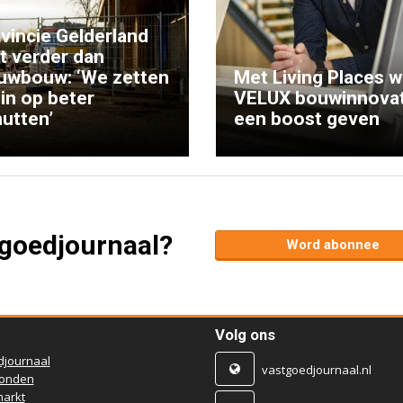
vincie Gelderland
kt verder dan
uwbouw: ‘We zetten
Met Living Places wi
 in op beter
VELUX bouwinnovat
utten’
een boost geven
tgoedjournaal?
Word abonnee
Volg ons
djournaal
vastgoedjournaal.nl
ronden
arkt