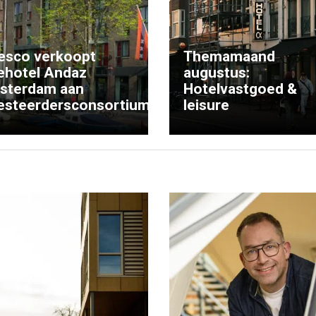
esco verkoopt
Themamaand
ehotel Andaz
augustus:
sterdam aan
Hotelvastgoed &
esteerdersconsortium
leisure