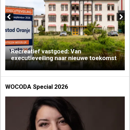
Previous
Next
Recreatief vastgoed: Van
executieveiling naar nieuwe toekomst
WOCODA Special 2026