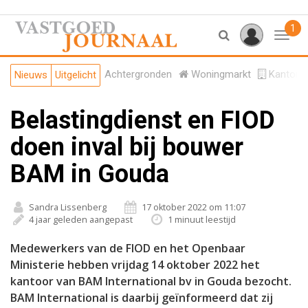
1
Toggl
Achtergronden
Woningmarkt
Kantore
Nieuws
Uitgelicht
Belastingdienst en FIOD
doen inval bij bouwer
BAM in Gouda
Sandra Lissenberg
17 oktober 2022 om 11:07
4 jaar geleden aangepast
1 minuut leestijd
Medewerkers van de FIOD en het Openbaar
Ministerie hebben vrijdag 14 oktober 2022 het
kantoor van BAM International bv in Gouda bezocht.
BAM International is daarbij geïnformeerd dat zij