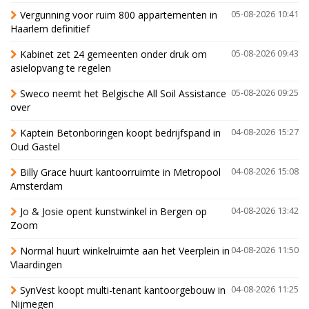
Vergunning voor ruim 800 appartementen in
05-08-2026 10:41
Haarlem definitief
Kabinet zet 24 gemeenten onder druk om
05-08-2026 09:43
asielopvang te regelen
Sweco neemt het Belgische All Soil Assistance
05-08-2026 09:25
over
Kaptein Betonboringen koopt bedrijfspand in
04-08-2026 15:27
Oud Gastel
Billy Grace huurt kantoorruimte in Metropool
04-08-2026 15:08
Amsterdam
Jo & Josie opent kunstwinkel in Bergen op
04-08-2026 13:42
Zoom
Normal huurt winkelruimte aan het Veerplein in
04-08-2026 11:50
Vlaardingen
SynVest koopt multi-tenant kantoorgebouw in
04-08-2026 11:25
Nijmegen