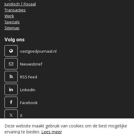
Juridisch | Fiscaal
Transacties
Werk
Specials
Sitemap
Volg ons
vastgoedjournaal.nl
Nieuwsbrief
RSS Feed
LinkedIn
Facebook
X
Deze website maakt gebruik van cookies om de best mogelijke
Powered by
ervaring te bieden.
Lees meer