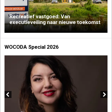
Recreatief vastgoed: Van
executieveiling naar nieuwe toekomst
WOCODA Special 2026
Previous
Next