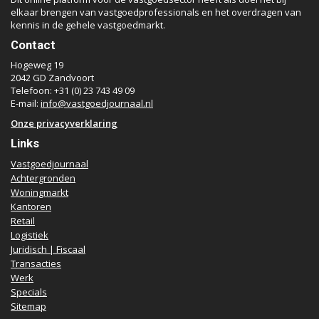
elkaar brengen van vastgoedprofessionals en het overdragen van
kennis in de gehele vastgoedmarkt.
Contact
Hogeweg 19
2042 GD Zandvoort
Telefoon: +31 (0) 23 743 49 09
E-mail:
info@vastgoedjournaal.nl
Onze privacyverklaring
Links
Vastgoedjournaal
Achtergronden
Woningmarkt
Kantoren
Retail
Logistiek
Juridisch | Fiscaal
Transacties
Werk
Specials
Sitemap