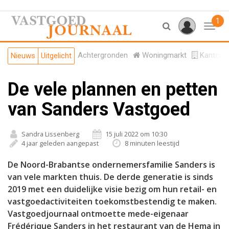
1
Toggl
Achtergronden
Woningmarkt
Kantore
Nieuws
Uitgelicht
De vele plannen en petten
van Sanders Vastgoed
Sandra Lissenberg
15 juli 2022 om 10:30
4 jaar geleden aangepast
8 minuten leestijd
De Noord-Brabantse ondernemersfamilie Sanders is
van vele markten thuis. De derde generatie is sinds
2019 met een duidelijke visie bezig om hun retail- en
vastgoedactiviteiten toekomstbestendig te maken.
Vastgoedjournaal ontmoette mede-eigenaar
Frédérique Sanders in het restaurant van de Hema in