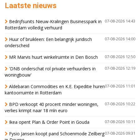
Laatste nieuws
Bedrijfsunits Nieuw-Kralingen Businesspark in
07-08-2026 14:43
Rotterdam volledig verhuurd
Huur of bruikleen: Een belangrijk juridisch
07-08-2026 14:00
onderscheid
MR Marvis huurt winkelruimte in Den Bosch
07-08-2026 12:50
'DNB onderschat rol private verhuurders in
07-08-2026 12:19
woningbouw'
Aldebaran Commodities en K.E. Expeditie huren
07-08-2026 11:01
kantoorruimte in Rotterdam
BPD verkoopt 40 procent minder woningen,
07-08-2026 10:22
verlies krimpt naar 18 mln euro
Ikea opent Plan & Order Point in Gouda
07-08-2026 10:11
Fysio Jansen koopt pand Schoenmode Zeilberg
07-08-2026 09:31
in Deurne