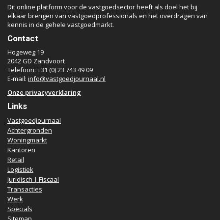
Dit online platform voor de vastgoedsector heeft als doel het bij
elkaar brengen van vastgoedprofessionals en het overdragen van
kennis in de gehele vastgoedmarkt.
Contact
Hogeweg 19
2042 GD Zandvoort
Telefoon: +31 (0) 23 743 49 09
E-mail:
info@vastgoedjournaal.nl
Onze privacyverklaring
Links
Vastgoedjournaal
Achtergronden
Woningmarkt
Kantoren
Retail
Logistiek
Juridisch | Fiscaal
Transacties
Werk
Specials
Sitemap