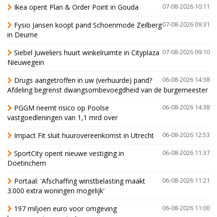
Ikea opent Plan & Order Point in Gouda
07-08-2026 10:11
Fysio Jansen koopt pand Schoenmode Zeilberg
07-08-2026 09:31
in Deurne
Siebel Juweliers huurt winkelruimte in Cityplaza
07-08-2026 09:10
Nieuwegein
Drugs aangetroffen in uw (verhuurde) pand?
06-08-2026 14:38
Afdeling begrenst dwangsombevoegdheid van de burgemeester
PGGM neemt risico op Poolse
06-08-2026 14:38
vastgoedleningen van 1,1 mrd over
Impact Fit sluit huurovereenkomst in Utrecht
06-08-2026 12:53
SportCity opent nieuwe vestiging in
06-08-2026 11:37
Doetinchem
Portaal: 'Afschaffing winstbelasting maakt
06-08-2026 11:21
3.000 extra woningen mogelijk'
197 miljoen euro voor omgeving
06-08-2026 11:00