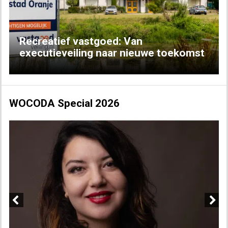
Recreatief vastgoed: Van
executieveiling naar nieuwe toekomst
WOCODA Special 2026
Previous
Next