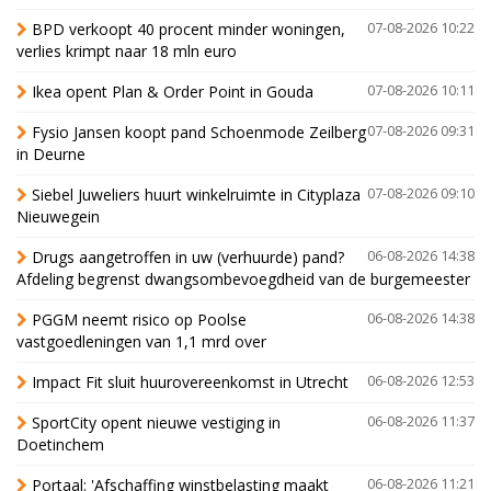
BPD verkoopt 40 procent minder woningen,
07-08-2026 10:22
verlies krimpt naar 18 mln euro
Ikea opent Plan & Order Point in Gouda
07-08-2026 10:11
Fysio Jansen koopt pand Schoenmode Zeilberg
07-08-2026 09:31
in Deurne
Siebel Juweliers huurt winkelruimte in Cityplaza
07-08-2026 09:10
Nieuwegein
Drugs aangetroffen in uw (verhuurde) pand?
06-08-2026 14:38
Afdeling begrenst dwangsombevoegdheid van de burgemeester
PGGM neemt risico op Poolse
06-08-2026 14:38
vastgoedleningen van 1,1 mrd over
Impact Fit sluit huurovereenkomst in Utrecht
06-08-2026 12:53
SportCity opent nieuwe vestiging in
06-08-2026 11:37
Doetinchem
Portaal: 'Afschaffing winstbelasting maakt
06-08-2026 11:21