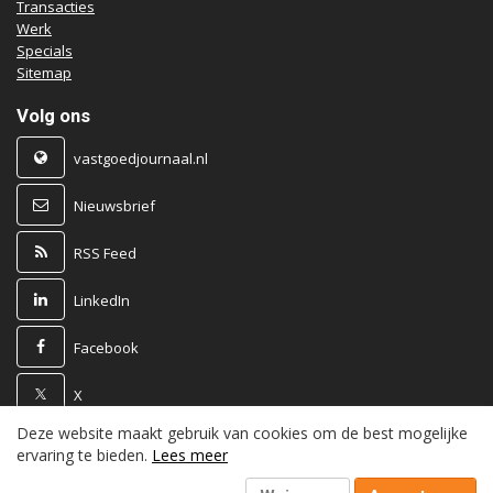
Transacties
Werk
Specials
Sitemap
Volg ons
vastgoedjournaal.nl
Nieuwsbrief
RSS Feed
LinkedIn
Facebook
X
Deze website maakt gebruik van cookies om de best mogelijke
Powered by
ervaring te bieden.
Lees meer