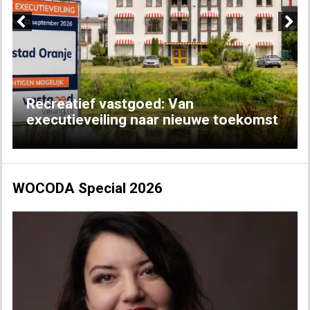
Previous
Next
Recreatief vastgoed: Van
executieveiling naar nieuwe toekomst
WOCODA Special 2026