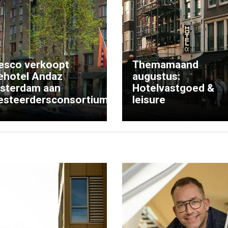
esco verkoopt
Themamaand
ehotel Andaz
augustus:
sterdam aan
Hotelvastgoed &
esteerdersconsortium
leisure