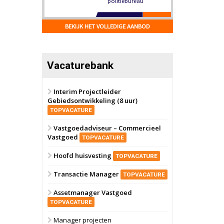
Hilversum
Bekijk
17 september 2026
BEKIJK HET VOLLEDIGE AANBOD
Voormalig
politiebureau
Zaandam
Bekijk
Vacaturebank
8 september 2026
Zorgcomplex
Interim Projectleider
Gebiedsontwikkeling (8 uur)
Zwanenburg
Bekijk
TOPVACATURE
6 oktober 2026
Transformatieobject
Vastgoedadviseur – Commercieel
Vastgoed
TOPVACATURE
Schiedam
Bekijk
Hoofd huisvesting
TOPVACATURE
22 september 2026
Attractiepark
Transactie Manager
TOPVACATURE
Assetmanager Vastgoed
Oranje
Bekijk
TOPVACATURE
28 september 2026
Grootschalig
Manager projecten
bedrijventerrein