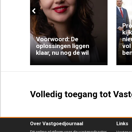
Previous
ng:
Pro
kij
Voorwoord: De
nie
ke
oplossingen liggen
vol
klaar, nu nog de wil
ben
Volledig toegang tot Vas
Over Vastgoedjournaal
Links
Dit online platform voor de vastgoedsector