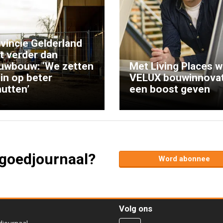
vincie Gelderland
kt verder dan
uwbouw: ‘We zetten
Met Living Places wi
 in op beter
VELUX bouwinnovat
utten’
een boost geven
tgoedjournaal?
Word abonnee
Volg ons