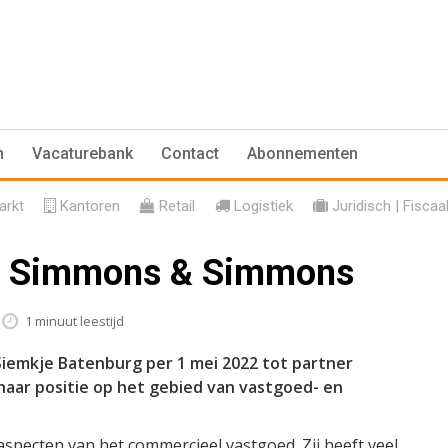
n
Vacaturebank
Contact
Abonnementen
rkt
Kantoren
Retail
Logistiek
Juridisch | Fiscaa
ij Simmons & Simmons
1 minuut leestijd
emkje Batenburg per 1 mei 2022 tot partner
aar positie op het gebied van vastgoed- en
 aspecten van het commercieel vastgoed. Zij heeft veel