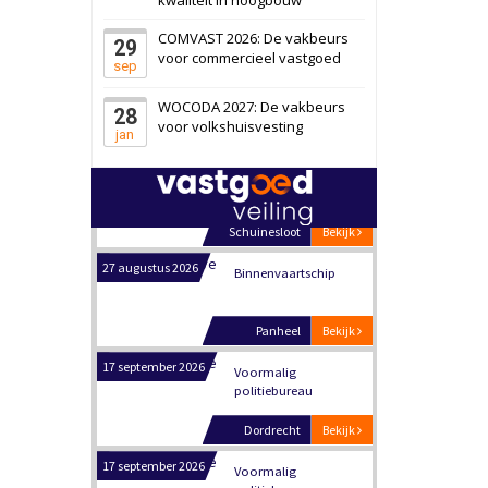
Schiedam
Bekijk
COMVAST 2026: De vakbeurs
29
22 september 2026
Attractiepark
voor commercieel vastgoed
sep
WOCODA 2027: De vakbeurs
28
Oranje
Bekijk
voor volkshuisvesting
jan
28 september 2026
Grootschalig
bedrijventerrein
Schuinesloot
Bekijk
27 augustus 2026
Binnenvaartschip
Panheel
Bekijk
17 september 2026
Voormalig
politiebureau
Dordrecht
Bekijk
17 september 2026
Voormalig
politiebureau