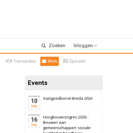
17 september 2026
Voormalig
Zoeken
Inloggen
politiebureau
Hilversum
Bekijk
l
Transacties
Werk
Specials
17 september 2026
Voormalig
politiebureau
Events
Zaandam
Bekijk
8 september 2026
Zorgcomplex
Vastgoedborrel Breda 2026
10
sep
Zwanenburg
Bekijk
Hoogbouwcongres 2026 -
16
6 oktober 2026
Transformatieobject
Bouwen aan
sep
gemeenschappen: sociale
kwaliteit in hoogbouw