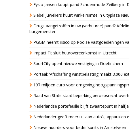
Fysio Jansen koopt pand Schoenmode Zeilberg in 
Siebel Juweliers huurt winkelruimte in Cityplaza Ni
Drugs aangetroffen in uw (verhuurde) pand? Afde
burgemeester
PGGM neemt risico op Poolse vastgoedleningen va
Impact Fit sluit huurovereenkomst in Utrecht
SportCity opent nieuwe vestiging in Doetinchem
Portaal: 'Afschaffing winstbelasting maakt 3.000 e
197 miljoen euro voor omgeving hoogspanningspr
Raad van State staat beperking beroepsrecht over
Nederlandse portefeuille blijft zwaartepunt in halfja
Nederlander geeft meer uit aan auto’s, apparaten 
Nieuwe huurders voor bedrijfsunits in Amstelveen