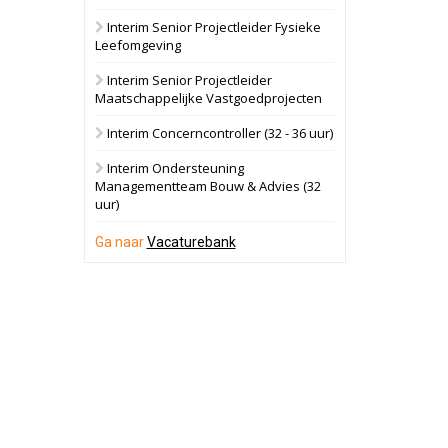
Interim Senior Projectleider Fysieke
Schuinesloot
Bekijk
Leefomgeving
27 augustus 2026
Binnenvaartschip
Interim Senior Projectleider
Maatschappelijke Vastgoedprojecten
Panheel
Bekijk
Interim Concerncontroller (32 - 36 uur)
17 september 2026
Voormalig
Interim Ondersteuning
politiebureau
Managementteam Bouw & Advies (32
uur)
Dordrecht
Bekijk
17 september 2026
Ga naar
Vacaturebank
Voormalig
politiebureau
Hilversum
Bekijk
17 september 2026
Voormalig
politiebureau
Zaandam
Bekijk
8 september 2026
Zorgcomplex