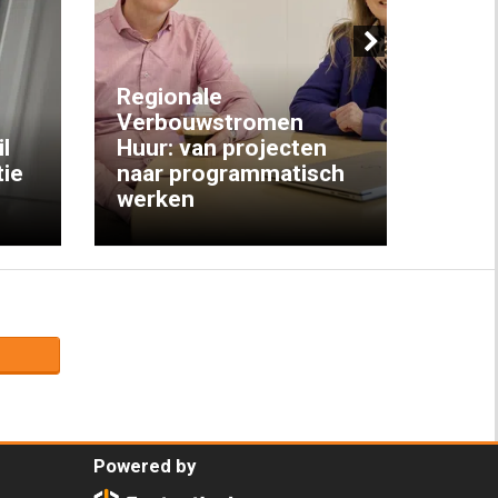
Next
Regionale
Verbouwstromen
‘We w
l
Huur: van projecten
koop
ie
naar programmatisch
gewo
werken
krijg
Powered by