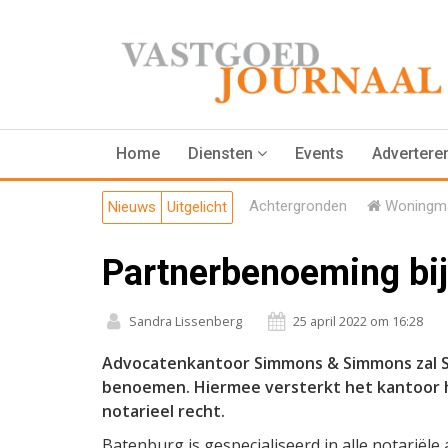
Home
Diensten
Events
Advertere
Achtergronden
Woningma
Nieuws
Uitgelicht
Partnerbenoeming b
Sandra Lissenberg
25 april 2022 om 16:28
Advocatenkantoor Simmons & Simmons zal Si
benoemen. Hiermee versterkt het kantoor h
notarieel recht.
Batenburg is gespecialiseerd in alle notariële