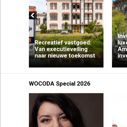
Previous
Inv
e
Recreatief vastgoed:
lux
t met
Van executieveiling
Am
naar nieuwe toekomst
inv
WOCODA Special 2026