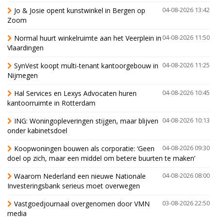
Jo & Josie opent kunstwinkel in Bergen op
04-08-2026 13:42
Zoom
Normal huurt winkelruimte aan het Veerplein in
04-08-2026 11:50
Vlaardingen
SynVest koopt multi-tenant kantoorgebouw in
04-08-2026 11:25
Nijmegen
Hal Services en Lexys Advocaten huren
04-08-2026 10:45
kantoorruimte in Rotterdam
ING: Woningopleveringen stijgen, maar blijven
04-08-2026 10:13
onder kabinetsdoel
Koopwoningen bouwen als corporatie: ‘Geen
04-08-2026 09:30
doel op zich, maar een middel om betere buurten te maken’
Waarom Nederland een nieuwe Nationale
04-08-2026 08:00
Investeringsbank serieus moet overwegen
Vastgoedjournaal overgenomen door VMN
03-08-2026 22:50
media