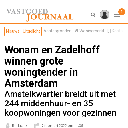
1
Toggl
Achtergronden
Woningmarkt
Kantore
Nieuws
Uitgelicht
Wonam en Zadelhoff
winnen grote
woningtender in
Amsterdam
Amstelkwartier breidt uit met
244 middenhuur- en 35
koopwoningen voor gezinnen
Redactie
7 februari 2022 om 11:06