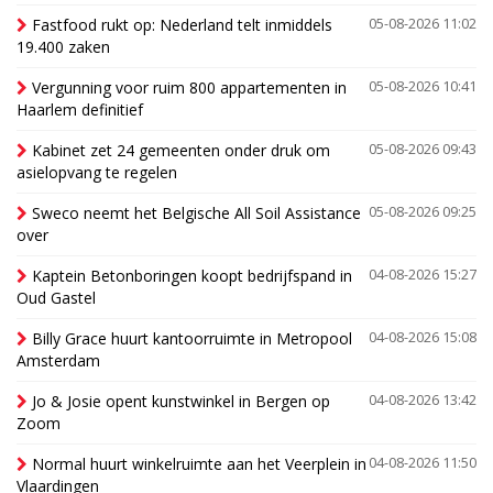
Fastfood rukt op: Nederland telt inmiddels
05-08-2026 11:02
19.400 zaken
Vergunning voor ruim 800 appartementen in
05-08-2026 10:41
Haarlem definitief
Kabinet zet 24 gemeenten onder druk om
05-08-2026 09:43
asielopvang te regelen
Sweco neemt het Belgische All Soil Assistance
05-08-2026 09:25
over
Kaptein Betonboringen koopt bedrijfspand in
04-08-2026 15:27
Oud Gastel
Billy Grace huurt kantoorruimte in Metropool
04-08-2026 15:08
Amsterdam
Jo & Josie opent kunstwinkel in Bergen op
04-08-2026 13:42
Zoom
Normal huurt winkelruimte aan het Veerplein in
04-08-2026 11:50
Vlaardingen