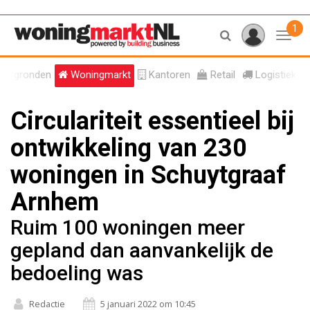
1
Toggl
tergronden
Woningmarkt
Kantoren
Retail
Logistiek
Circulariteit essentieel bij
ontwikkeling van 230
woningen in Schuytgraaf
Arnhem
Ruim 100 woningen meer
gepland dan aanvankelijk de
bedoeling was
Redactie
5 januari 2022 om 10:45