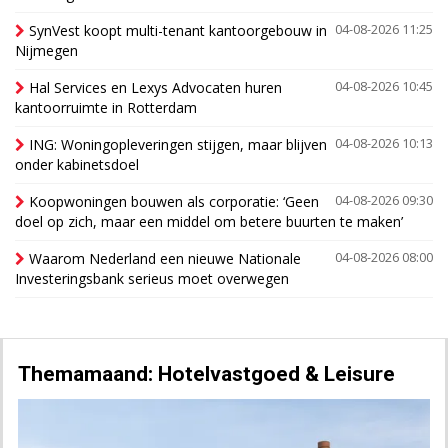
SynVest koopt multi-tenant kantoorgebouw in
04-08-2026 11:25
Nijmegen
Hal Services en Lexys Advocaten huren
04-08-2026 10:45
kantoorruimte in Rotterdam
ING: Woningopleveringen stijgen, maar blijven
04-08-2026 10:13
onder kabinetsdoel
Koopwoningen bouwen als corporatie: ‘Geen
04-08-2026 09:30
doel op zich, maar een middel om betere buurten te maken’
Waarom Nederland een nieuwe Nationale
04-08-2026 08:00
Investeringsbank serieus moet overwegen
Themamaand: Hotelvastgoed & Leisure