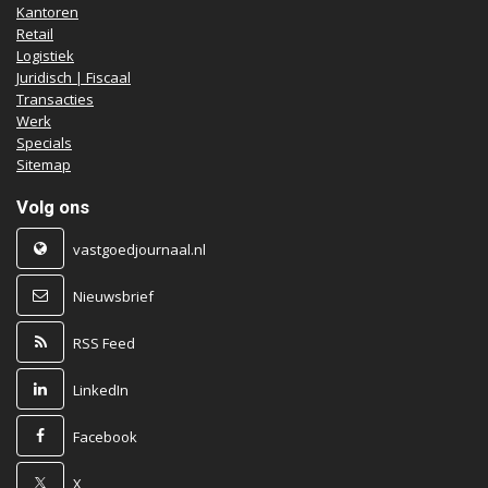
Kantoren
Retail
Logistiek
Juridisch | Fiscaal
Transacties
Werk
Specials
Sitemap
Volg ons
vastgoedjournaal.nl
Nieuwsbrief
RSS Feed
LinkedIn
Facebook
X