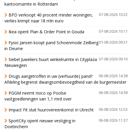
kantoorruimte in Rotterdam
BPD verkoopt 40 procent minder woningen,
07-08-2026 10:22
verlies krimpt naar 18 mln euro
Ikea opent Plan & Order Point in Gouda
07-08-2026 10:11
Fysio Jansen koopt pand Schoenmode Zeilberg
07-08-2026 09:31
in Deurne
Siebel Juweliers huurt winkelruimte in Cityplaza
07-08-2026 09:10
Nieuwegein
Drugs aangetroffen in uw (verhuurde) pand?
06-08-2026 14:38
Afdeling begrenst dwangsombevoegdheid van de burgemeester
PGGM neemt risico op Poolse
06-08-2026 14:38
vastgoedleningen van 1,1 mrd over
Impact Fit sluit huurovereenkomst in Utrecht
06-08-2026 12:53
SportCity opent nieuwe vestiging in
06-08-2026 11:37
Doetinchem