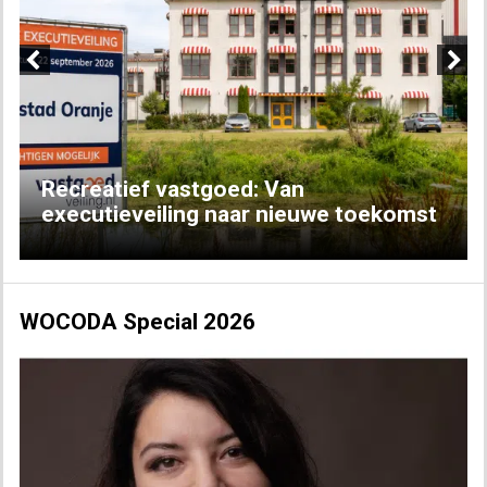
Previous
Next
Recreatief vastgoed: Van
executieveiling naar nieuwe toekomst
WOCODA Special 2026