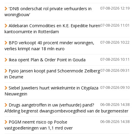
'DNB onderschat rol private verhuurders in
07-08-2026 12:19
woningbouw'
Aldebaran Commodities en K.E. Expeditie huren
07-08-2026 11:01
kantoorruimte in Rotterdam
BPD verkoopt 40 procent minder woningen,
07-08-2026 10:22
verlies krimpt naar 18 mln euro
Ikea opent Plan & Order Point in Gouda
07-08-2026 10:11
Fysio Jansen koopt pand Schoenmode Zeilberg
07-08-2026 09:31
in Deurne
Siebel Juweliers huurt winkelruimte in Cityplaza
07-08-2026 09:10
Nieuwegein
Drugs aangetroffen in uw (verhuurde) pand?
06-08-2026 14:38
Afdeling begrenst dwangsombevoegdheid van de burgemeester
PGGM neemt risico op Poolse
06-08-2026 14:38
vastgoedleningen van 1,1 mrd over