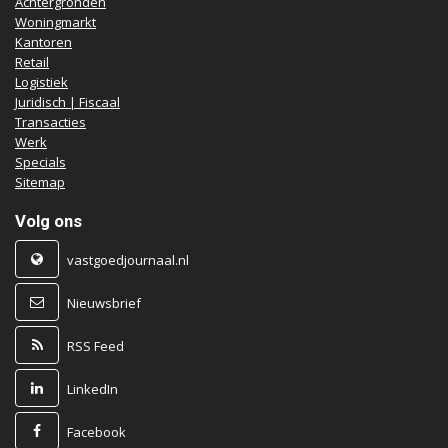
Achtergronden
Woningmarkt
Kantoren
Retail
Logistiek
Juridisch | Fiscaal
Transacties
Werk
Specials
Sitemap
Volg ons
vastgoedjournaal.nl
Nieuwsbrief
RSS Feed
LinkedIn
Facebook