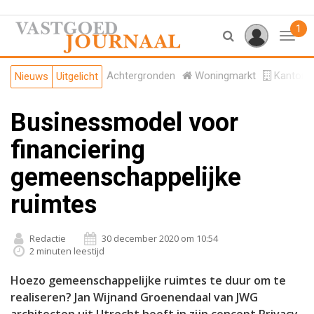
1
Toggl
Achtergronden
Woningmarkt
Kantore
Nieuws
Uitgelicht
Businessmodel voor
financiering
gemeenschappelijke
ruimtes
Redactie
30 december 2020 om 10:54
2 minuten leestijd
Hoezo gemeenschappelijke ruimtes te duur om te
realiseren? Jan Wijnand Groenendaal van JWG