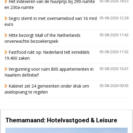
Het indexeren van de huurprijs bij 290-ruimte
05-08-2026 14:53
en 230a-ruimte
Segro stemt in met overnamebod van 16 mrd
05-08-2026 12:28
euro
Hitte bezorgt Mall of the Netherlands
05-08-2026 11:42
onverwachte bezoekerspiek
Fastfood rukt op: Nederland telt inmiddels
05-08-2026 11:02
19.400 zaken
Vergunning voor ruim 800 appartementen in
05-08-2026 10:41
Haarlem definitief
Kabinet zet 24 gemeenten onder druk om
05-08-2026 09:43
asielopvang te regelen
Themamaand: Hotelvastgoed & Leisure