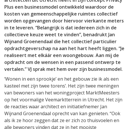
architecten uit Utrecht heeft in zijn concept Privacy
Plus een businessmodel ontwikkeld waardoor de
kosten van gemeenschappelijke ruimtes collectief
worden opgevangen door hiervoor vierkante meters
in te leveren. “Belangrijk is dat iedereen zich in de
collectieve keuze weet te vinden”, benadrukt Jan
Wijnand Groenendaal die het collectief particulier
opdrachtgeverschap na aan het hart heeft liggen. “Je
realiseert met elkáár een woongebouw. Aan mij de
opdracht om de wensen in een passend ontwerp te
vertalen.” VJ sprak met hem over zijn businessmodel.
‘Wonen in een sprookje’ en het gebouw zie ik als een
kasteel met zijn twee torens’. Het zijn twee meningen
van bewoners van het woningproject MarktMeesters
op het voormalige Veemarktterrein in Utrecht. Het zijn
de reacties waar architect en initiatiefnemer Jan
Wijnand Groenendaal oprecht van kan genieten. “Ook
als ik ze hoor zeggen dat ze er zich zo thuisvoelen en
alle bewoners vinden dat ze in het mooiste