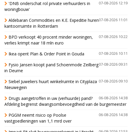
'DNB onderschat rol private verhuurders in
07-08-2026 12:19
woningbouw'
Aldebaran Commodities en K.E. Expeditie huren
07-08-2026 11:01
kantoorruimte in Rotterdam
BPD verkoopt 40 procent minder woningen,
07-08-2026 10:22
verlies krimpt naar 18 mln euro
Ikea opent Plan & Order Point in Gouda
07-08-2026 10:11
Fysio Jansen koopt pand Schoenmode Zeilberg
07-08-2026 09:31
in Deurne
Siebel Juweliers huurt winkelruimte in Cityplaza
07-08-2026 09:10
Nieuwegein
Drugs aangetroffen in uw (verhuurde) pand?
06-08-2026 14:38
Afdeling begrenst dwangsombevoegdheid van de burgemeester
PGGM neemt risico op Poolse
06-08-2026 14:38
vastgoedleningen van 1,1 mrd over
Impact Fit sluit huurovereenkomst in Utrecht
06-08-2026 12:53