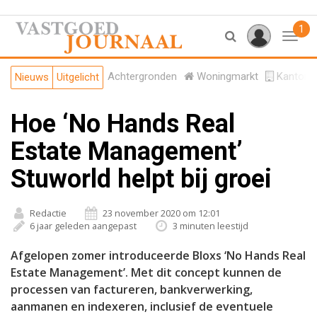
1
Toggl
Achtergronden
Woningmarkt
Kantore
Nieuws
Uitgelicht
Hoe ‘No Hands Real
Estate Management’
Stuworld helpt bij groei
Redactie
23 november 2020 om 12:01
6 jaar geleden aangepast
3 minuten leestijd
Afgelopen zomer introduceerde Bloxs ‘No Hands Real
Estate Management’. Met dit concept kunnen de
processen van factureren, bankverwerking,
aanmanen en indexeren, inclusief de eventuele