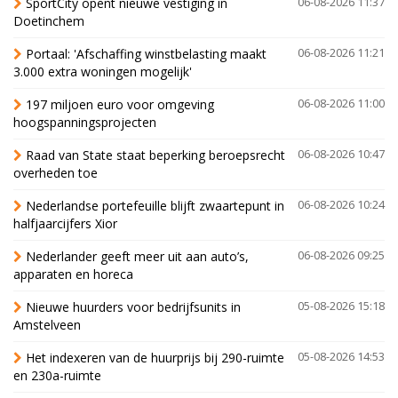
SportCity opent nieuwe vestiging in
06-08-2026 11:37
Doetinchem
Portaal: 'Afschaffing winstbelasting maakt
06-08-2026 11:21
3.000 extra woningen mogelijk'
197 miljoen euro voor omgeving
06-08-2026 11:00
hoogspanningsprojecten
Raad van State staat beperking beroepsrecht
06-08-2026 10:47
overheden toe
Nederlandse portefeuille blijft zwaartepunt in
06-08-2026 10:24
halfjaarcijfers Xior
Nederlander geeft meer uit aan auto’s,
06-08-2026 09:25
apparaten en horeca
Nieuwe huurders voor bedrijfsunits in
05-08-2026 15:18
Amstelveen
Het indexeren van de huurprijs bij 290-ruimte
05-08-2026 14:53
en 230a-ruimte