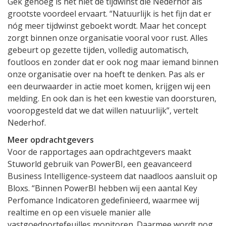
Gek genoeg is het niet de tijdwinst die Nederhof als
grootste voordeel ervaart. “Natuurlijk is het fijn dat er
nóg meer tijdwinst geboekt wordt. Maar het concept
zorgt binnen onze organisatie vooral voor rust. Alles
gebeurt op gezette tijden, volledig automatisch,
foutloos en zonder dat er ook nog maar iemand binnen
onze organisatie over na hoeft te denken. Pas als er
een deurwaarder in actie moet komen, krijgen wij een
melding. En ook dan is het een kwestie van doorsturen,
vooropgesteld dat we dat willen natuurlijk”, vertelt
Nederhof.
Meer opdrachtgevers
Voor de rapportages aan opdrachtgevers maakt
Stuworld gebruik van PowerBI, een geavanceerd
Business Intelligence-systeem dat naadloos aansluit op
Bloxs. “Binnen PowerBI hebben wij een aantal Key
Perfomance Indicatoren gedefinieerd, waarmee wij
realtime en op een visuele manier alle
vastgoedportefeuilles monitoren. Daarmee wordt nog