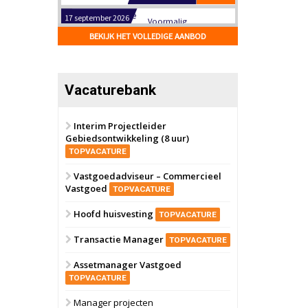
Hilversum
Bekijk
17 september 2026
BEKIJK HET VOLLEDIGE AANBOD
Voormalig
politiebureau
Zaandam
Bekijk
Vacaturebank
8 september 2026
Zorgcomplex
Interim Projectleider
Gebiedsontwikkeling (8 uur)
Zwanenburg
Bekijk
TOPVACATURE
6 oktober 2026
Transformatieobject
Vastgoedadviseur – Commercieel
Vastgoed
TOPVACATURE
Schiedam
Bekijk
Hoofd huisvesting
TOPVACATURE
22 september 2026
Attractiepark
Transactie Manager
TOPVACATURE
Assetmanager Vastgoed
Oranje
Bekijk
TOPVACATURE
28 september 2026
Grootschalig
Manager projecten
bedrijventerrein