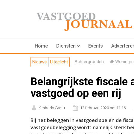
Home
Diensten
Events
Advertere
Achtergronden
Woningma
Nieuws
Uitgelicht
Belangrijkste fiscale
vastgoed op een rij
Kimberly Camu
12 februari 2020 om 11:16
Bij het beleggen in vastgoed spelen de fisc
vastgoedbelegging wordt namelijk sterk beï