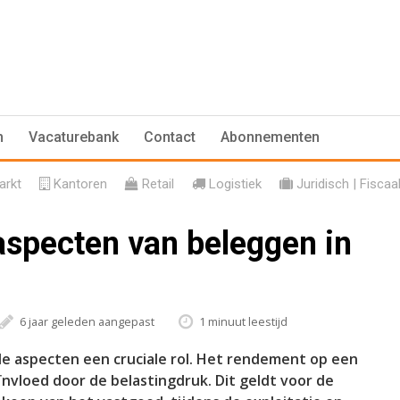
n
Vacaturebank
Contact
Abonnementen
rkt
Kantoren
Retail
Logistiek
Juridisch | Fiscaa
 aspecten van beleggen in
6 jaar geleden aangepast
1 minuut leestijd
ale aspecten een cruciale rol. Het rendement op een
nvloed door de belastingdruk. Dit geldt voor de