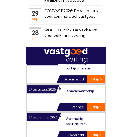
Schiedam
Bekijk
COMVAST 2026: De vakbeurs
29
22 september 2026
Attractiepark
voor commercieel vastgoed
sep
WOCODA 2027: De vakbeurs
28
Oranje
Bekijk
voor volkshuisvesting
jan
28 september 2026
Grootschalig
bedrijventerrein
Schuinesloot
Bekijk
27 augustus 2026
Binnenvaartschip
Panheel
Bekijk
17 september 2026
Voormalig
politiebureau
Dordrecht
Bekijk
17 september 2026
Voormalig
politiebureau