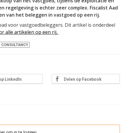
nkoop van het vastgoed, tijdens de exploitatie en
 en regelgeving is echter zeer complex. Fiscalist Aad
en van het beleggen in vastgoed op een rij.
ead voor vastgoedbeleggers. Dit artikel is onderdeel
or alle artikelen op een rij.
X CONSULTANCY
op LinkedIn
Delen op Facebook
hier om in te loggen.