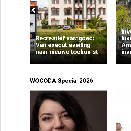
Previous
Inv
e
Recreatief vastgoed:
lux
t met
Van executieveiling
Am
naar nieuwe toekomst
inv
WOCODA Special 2026