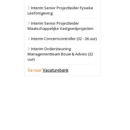
Interim Senior Projectleider Fysieke
Schuinesloot
Bekijk
Leefomgeving
27 augustus 2026
Binnenvaartschip
Interim Senior Projectleider
Maatschappelijke Vastgoedprojecten
Panheel
Bekijk
Interim Concerncontroller (32 - 36 uur)
17 september 2026
Voormalig
Interim Ondersteuning
politiebureau
Managementteam Bouw & Advies (32
uur)
Dordrecht
Bekijk
17 september 2026
Ga naar
Vacaturebank
Voormalig
politiebureau
Hilversum
Bekijk
17 september 2026
Voormalig
politiebureau
Zaandam
Bekijk
8 september 2026
Zorgcomplex