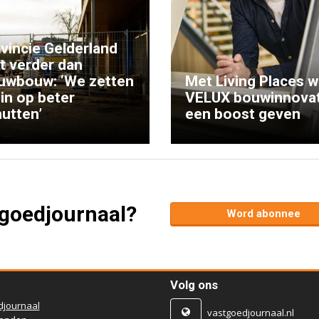
vincie Gelderland
kt verder dan
uwbouw: ‘We zetten
Met Living Places wi
 in op beter
VELUX bouwinnovat
utten’
een boost geven
tgoedjournaal?
Word abonnee
Volg ons
djournaal
vastgoedjournaal.nl