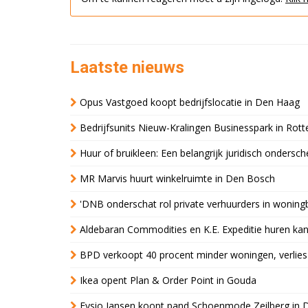
Laatste nieuws
Opus Vastgoed koopt bedrijfslocatie in Den Haag
Bedrijfsunits Nieuw-Kralingen Businesspark in Rott
Huur of bruikleen: Een belangrijk juridisch ondersch
MR Marvis huurt winkelruimte in Den Bosch
'DNB onderschat rol private verhuurders in wonin
Aldebaran Commodities en K.E. Expeditie huren ka
BPD verkoopt 40 procent minder woningen, verlies
Ikea opent Plan & Order Point in Gouda
Fysio Jansen koopt pand Schoenmode Zeilberg in 