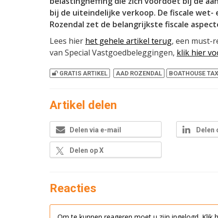
belastingheffing die zich voordoet bij de aa
bij de uiteindelijke verkoop. De fiscale wet-
Rozendal zet de belangrijkste fiscale aspect
Lees hier
het gehele artikel terug
, een must-r
van Special Vastgoedbeleggingen,
klik hier vo
GRATIS ARTIKEL
AAD ROZENDAL
BOATHOUSE TA
Artikel delen
Delen via e-mail
Delen 
Delen op X
Reacties
Om te kunnen reageren moet u zijn ingelogd.
Klik 