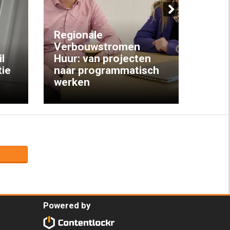
Next
Regionale
Verbouwstromen
‘We w
l
Huur: van projecten
koop
ie
naar programmatisch
gewo
werken
krijg
Powered by