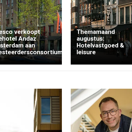
esco verkoopt
Themamaand
ehotel Andaz
augustus:
sterdam aan
Hotelvastgoed &
esteerdersconsortium
leisure