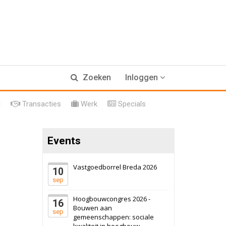
17 september 2026
Voormalig
Zoeken
Inloggen
politiebureau
Hilversum
Bekijk
l
Transacties
Werk
Specials
17 september 2026
Voormalig
politiebureau
Events
Zaandam
Bekijk
8 september 2026
Zorgcomplex
Vastgoedborrel Breda 2026
10
sep
Zwanenburg
Bekijk
Hoogbouwcongres 2026 -
16
6 oktober 2026
Transformatieobject
Bouwen aan
sep
gemeenschappen: sociale
kwaliteit in hoogbouw