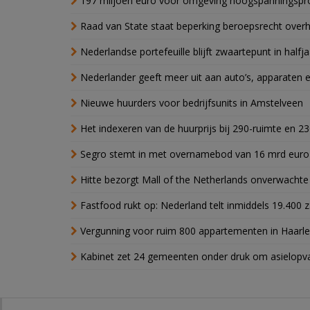
197 miljoen euro voor omgeving hoogspanningspr
Raad van State staat beperking beroepsrecht over
Nederlandse portefeuille blijft zwaartepunt in halfja
Nederlander geeft meer uit aan auto’s, apparaten 
Nieuwe huurders voor bedrijfsunits in Amstelveen
Het indexeren van de huurprijs bij 290-ruimte en 2
Segro stemt in met overnamebod van 16 mrd euro
Hitte bezorgt Mall of the Netherlands onverwacht
Fastfood rukt op: Nederland telt inmiddels 19.400 
Vergunning voor ruim 800 appartementen in Haarlem
Kabinet zet 24 gemeenten onder druk om asielopva