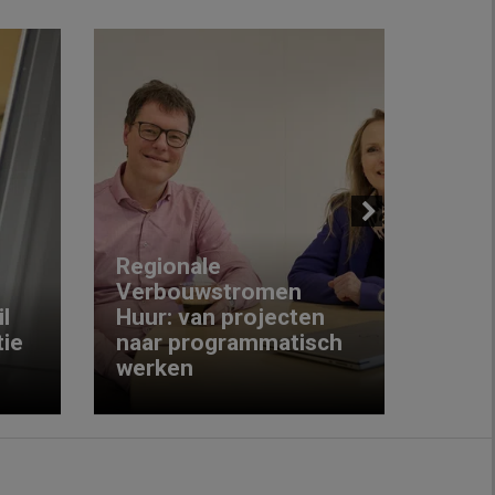
Next
Regionale
Verbouwstromen
‘We w
l
Huur: van projecten
koop
ie
naar programmatisch
gewo
werken
krijg