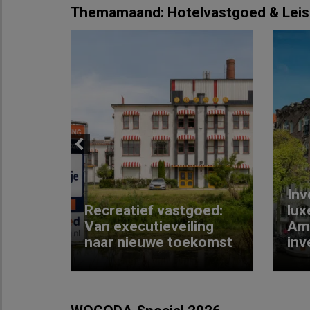
Themamaand: Hotelvastgoed & Leis
Previous
Inv
e
Recreatief vastgoed:
lux
t met
Van executieveiling
Am
naar nieuwe toekomst
inv