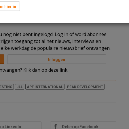
ing Central Park huren. Dit is de derde huurder voor
n hier in
t u nog niet bent ingelogd. Log in of word abonnee
rijgen toegang tot al het nieuws, interviews en
elke werkdag de populaire nieuwsbrief ontvangen.
Inloggen
 ontvangen? Klik dan op
deze link
.
ESTING
JLL
APF INTERNATIONAL
PEAK DEVELOPMENT
op LinkedIn
Delen op Facebook