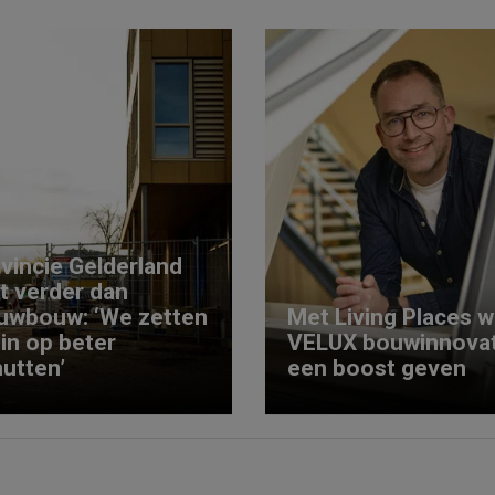
vincie Gelderland
kt verder dan
uwbouw: ‘We zetten
Met Living Places wi
 in op beter
VELUX bouwinnovat
utten’
een boost geven