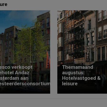
ure
esco verkoopt
Themamaand
ehotel Andaz
augustus:
sterdam aan
Hotelvastgoed &
esteerdersconsortium
leisure