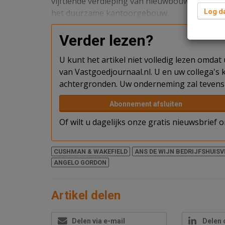
vijftiende verdieping van nieuwbouwontwikkel
het duurzame kantoorgebouw.
Log da
Verder lezen?
U kunt het artikel niet volledig lezen omda
van Vastgoedjournaal.nl. U en uw collega's k
achtergronden. Uw onderneming zal tevens 
Abonnement afsluiten
Of wilt u dagelijks onze gratis nieuwsbrief
CUSHMAN & WAKEFIELD
ANS DE WIJN BEDRIJFSHUISV
ANGELO GORDON
Artikel delen
Delen via e-mail
Delen 