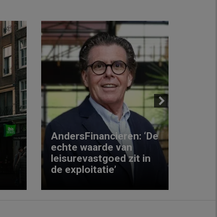
Next
AndersFinancieren: ‘De
echte waarde van
Elke
leisurevastgoed zit in
hote
de exploitatie’
inzic