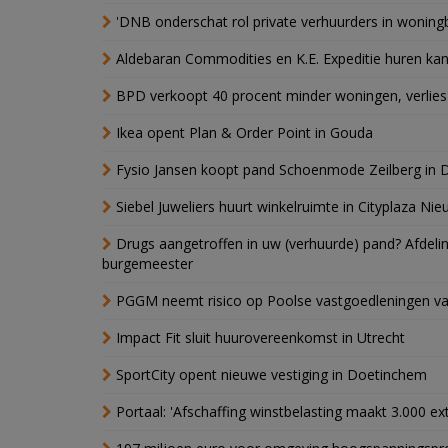
'DNB onderschat rol private verhuurders in wonin
Aldebaran Commodities en K.E. Expeditie huren ka
BPD verkoopt 40 procent minder woningen, verlies
Ikea opent Plan & Order Point in Gouda
Fysio Jansen koopt pand Schoenmode Zeilberg in 
Siebel Juweliers huurt winkelruimte in Cityplaza Ni
Drugs aangetroffen in uw (verhuurde) pand? Afde
burgemeester
PGGM neemt risico op Poolse vastgoedleningen va
Impact Fit sluit huurovereenkomst in Utrecht
SportCity opent nieuwe vestiging in Doetinchem
Portaal: 'Afschaffing winstbelasting maakt 3.000 e