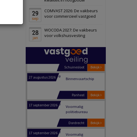
Schiedam
Bekijk
COMVAST 2026: De vakbeurs
29
22 september 2026
Attractiepark
voor commercieel vastgoed
sep
WOCODA 2027: De vakbeurs
28
Oranje
Bekijk
voor volkshuisvesting
jan
28 september 2026
Grootschalig
bedrijventerrein
Schuinesloot
Bekijk
27 augustus 2026
Binnenvaartschip
Panheel
Bekijk
17 september 2026
Voormalig
politiebureau
Dordrecht
Bekijk
17 september 2026
Voormalig
politiebureau