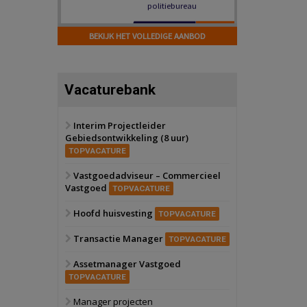
Hilversum
Bekijk
17 september 2026
BEKIJK HET VOLLEDIGE AANBOD
Voormalig
politiebureau
Zaandam
Bekijk
Vacaturebank
8 september 2026
Zorgcomplex
Interim Projectleider
Gebiedsontwikkeling (8 uur)
Zwanenburg
Bekijk
TOPVACATURE
6 oktober 2026
Transformatieobject
Vastgoedadviseur – Commercieel
Vastgoed
TOPVACATURE
Schiedam
Bekijk
Hoofd huisvesting
TOPVACATURE
22 september 2026
Attractiepark
Transactie Manager
TOPVACATURE
Assetmanager Vastgoed
Oranje
Bekijk
TOPVACATURE
28 september 2026
Grootschalig
Manager projecten
bedrijventerrein