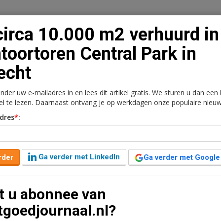
circa 10.000 m2 verhuurd in
toortoren Central Park in
echt
n
Vacaturebank
Contact
Abonnementen
onder uw e-mailadres in en lees dit artikel gratis. We sturen u dan een
rkt
Kantoren
Retail
Logistiek
Juridisch | Fiscaa
kel te lezen. Daarnaast ontvang je op werkdagen onze populaire nieuw
dres
*
:
erhuurd in kantoortoren
ht
Ga verder met LinkedIn
rder
Ga verder met Google
7 jaar geleden aangepast
1 minuut leestijd
t u abonnee van
 zal per augustus 2021 haar Nederlandse
tgoedjournaal.nl?
recht en gaat ca. 1.350 m² kantoorruimte op de