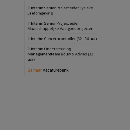
Interim Senior Projectleider Fysieke
Schuinesloot
Bekijk
Leefomgeving
27 augustus 2026
Binnenvaartschip
Interim Senior Projectleider
Maatschappelijke Vastgoedprojecten
Panheel
Bekijk
Interim Concerncontroller (32 - 36 uur)
17 september 2026
Voormalig
Interim Ondersteuning
politiebureau
Managementteam Bouw & Advies (32
uur)
Dordrecht
Bekijk
17 september 2026
Ga naar
Vacaturebank
Voormalig
politiebureau
Hilversum
Bekijk
17 september 2026
Voormalig
politiebureau
Zaandam
Bekijk
8 september 2026
Zorgcomplex