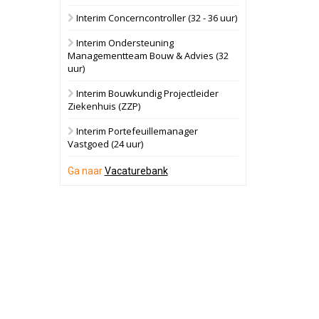
Interim Concerncontroller (32 - 36 uur)
Schuinesloot
Bekijk
Interim Ondersteuning
27 augustus 2026
Binnenvaartschip
Managementteam Bouw & Advies (32
uur)
Panheel
Bekijk
Interim Bouwkundig Projectleider
Ziekenhuis (ZZP)
17 september 2026
Voormalig
politiebureau
Interim Portefeuillemanager
Vastgoed (24 uur)
Dordrecht
Bekijk
Ga naar
Vacaturebank
17 september 2026
Voormalig
politiebureau
Hilversum
Bekijk
17 september 2026
Voormalig
politiebureau
Zaandam
Bekijk
8 september 2026
Zorgcomplex