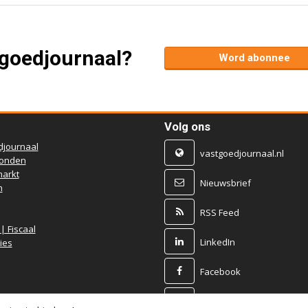
tgoedjournaal?
Word abonnee
Volg ons
djournaal
vastgoedjournaal.nl
ronden
arkt
Nieuwsbrief
n
RSS Feed
 | Fiscaal
LinkedIn
ies
Facebook
X