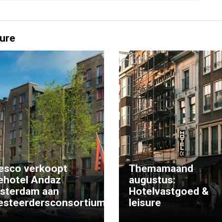
ure
esco verkoopt
Themamaand
ehotel Andaz
augustus:
sterdam aan
Hotelvastgoed &
esteerdersconsortium
leisure