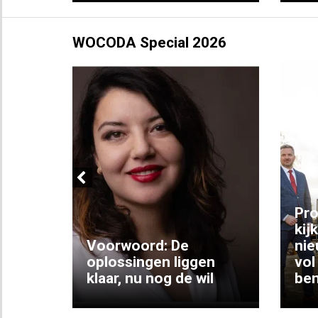
WOCODA Special 2026
Previous
ng:
Pro
kij
Voorwoord: De
nie
ke
oplossingen liggen
vol
klaar, nu nog de wil
ben