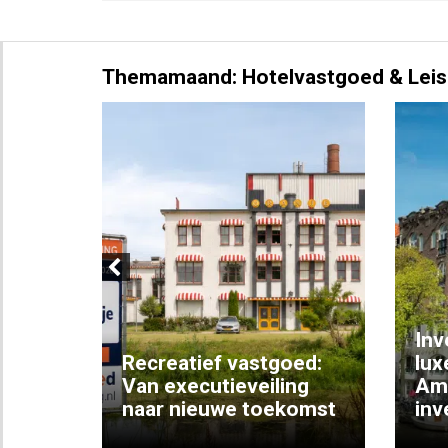
Themamaand: Hotelvastgoed & Leis
Previous
Inv
e
Recreatief vastgoed:
lux
t met
Van executieveiling
Am
naar nieuwe toekomst
inv