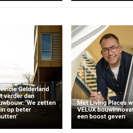
vincie Gelderland
kt verder dan
uwbouw: ‘We zetten
Met Living Places wi
 in op beter
VELUX bouwinnovat
utten’
een boost geven