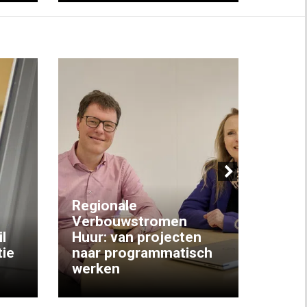
Next
Regionale
Verbouwstromen
‘We w
l
Huur: van projecten
koop
ie
naar programmatisch
gewo
werken
krijg