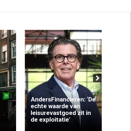
Next
AndersFinancieren: ‘De
echte waarde van
Elke
leisurevastgoed zit in
hote
de exploitatie’
inzic