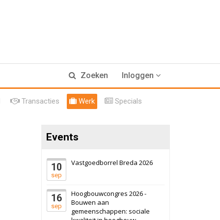
17 september 2026
Voormalig
Zoeken
Inloggen
politiebureau
Hilversum
Bekijk
l
Transacties
Werk
Specials
17 september 2026
Voormalig
politiebureau
Events
Zaandam
Bekijk
8 september 2026
Zorgcomplex
Vastgoedborrel Breda 2026
10
sep
Zwanenburg
Bekijk
Hoogbouwcongres 2026 -
16
6 oktober 2026
Transformatieobject
Bouwen aan
sep
gemeenschappen: sociale
kwaliteit in hoogbouw