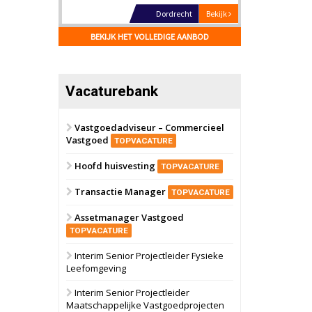
Hilversum
Bekijk
17 september 2026
BEKIJK HET VOLLEDIGE AANBOD
Voormalig
politiebureau
Zaandam
Bekijk
Vacaturebank
8 september 2026
Zorgcomplex
Vastgoedadviseur – Commercieel
Vastgoed
Zwanenburg
Bekijk
TOPVACATURE
6 oktober 2026
Hoofd huisvesting
Transformatieobject
TOPVACATURE
Transactie Manager
TOPVACATURE
Schiedam
Bekijk
Assetmanager Vastgoed
22 september 2026
Attractiepark
TOPVACATURE
Interim Senior Projectleider Fysieke
Leefomgeving
Oranje
Bekijk
28 september 2026
Interim Senior Projectleider
Grootschalig
Maatschappelijke Vastgoedprojecten
bedrijventerrein