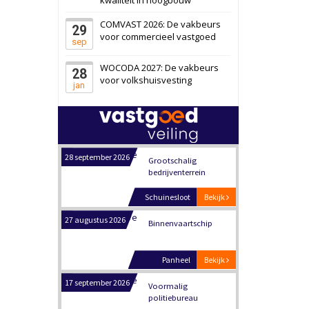
Schiedam
Bekijk
COMVAST 2026: De vakbeurs
29
22 september 2026
Attractiepark
voor commercieel vastgoed
sep
WOCODA 2027: De vakbeurs
28
Oranje
Bekijk
voor volkshuisvesting
jan
28 september 2026
Grootschalig
bedrijventerrein
Schuinesloot
Bekijk
27 augustus 2026
Binnenvaartschip
Panheel
Bekijk
17 september 2026
Voormalig
politiebureau
Dordrecht
Bekijk
17 september 2026
Voormalig
politiebureau