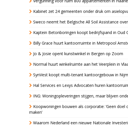
Vergunning voor ruim 800 appartementen in Haarlem
Kabinet zet 24 gemeenten onder druk om asielopva
Sweco neemt het Belgische All Soil Assistance over
Kaptein Betonboringen koopt bedrijfspand in Oud 
Billy Grace huurt kantoorruimte in Metropool Ams
Jo & Josie opent kunstwinkel in Bergen op Zoom
Normal huurt winkelruimte aan het Veerplein in Vla
SynVest koopt multi-tenant kantoorgebouw in Nij
Hal Services en Lexys Advocaten huren kantoorrui
ING: Woningopleveringen stijgen, maar blijven ond
Koopwoningen bouwen als corporatie: ‘Geen doel o
maken’
Waarom Nederland een nieuwe Nationale Invester