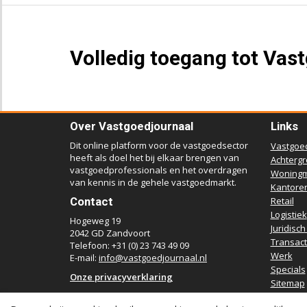
Volledig toegang tot Vas
Over Vastgoedjournaal
Links
Dit online platform voor de vastgoedsector
Vastgoe
heeft als doel het bij elkaar brengen van
Achterg
vastgoedprofessionals en het overdragen
Woningm
van kennis in de gehele vastgoedmarkt.
Kantore
Contact
Retail
Logistiek
Hogeweg 19
Juridisch
2042 GD Zandvoort
Transact
Telefoon: +31 (0) 23 743 49 09
Werk
E-mail:
info@vastgoedjournaal.nl
Specials
Onze privacyverklaring
Sitemap