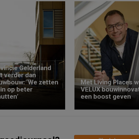
vincie Gelderland
kt verder dan
uwbouw: ‘We zetten
Met Living Places wi
 in op beter
VELUX bouwinnovat
utten’
een boost geven