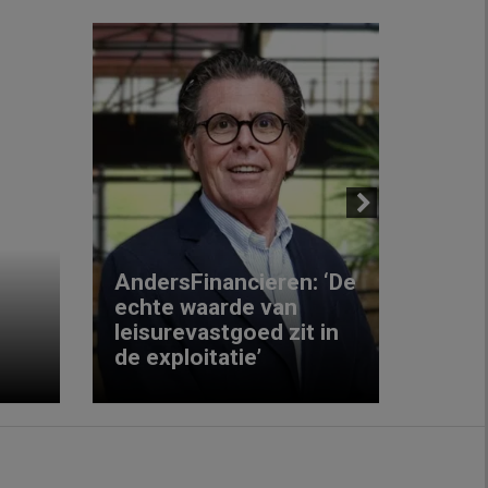
Next
AndersFinancieren: ‘De
echte waarde van
Elke
leisurevastgoed zit in
hote
de exploitatie’
inzic