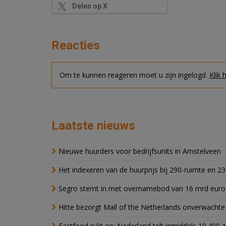
Delen op X
Reacties
Om te kunnen reageren moet u zijn ingelogd.
Klik 
Laatste nieuws
Nieuwe huurders voor bedrijfsunits in Amstelveen
Het indexeren van de huurprijs bij 290-ruimte en 2
Segro stemt in met overnamebod van 16 mrd euro
Hitte bezorgt Mall of the Netherlands onverwacht
Fastfood rukt op: Nederland telt inmiddels 19.400 