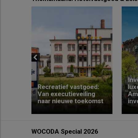
Previous
Inv
e
Recreatief vastgoed:
lux
t met
Van executieveiling
Am
naar nieuwe toekomst
inv
WOCODA Special 2026