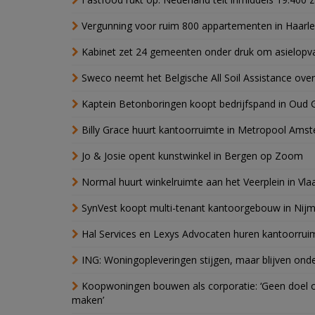
Vergunning voor ruim 800 appartementen in Haarlem
Kabinet zet 24 gemeenten onder druk om asielopva
Sweco neemt het Belgische All Soil Assistance over
Kaptein Betonboringen koopt bedrijfspand in Oud 
Billy Grace huurt kantoorruimte in Metropool Ams
Jo & Josie opent kunstwinkel in Bergen op Zoom
Normal huurt winkelruimte aan het Veerplein in Vla
SynVest koopt multi-tenant kantoorgebouw in Nij
Hal Services en Lexys Advocaten huren kantoorrui
ING: Woningopleveringen stijgen, maar blijven ond
Koopwoningen bouwen als corporatie: ‘Geen doel o
maken’