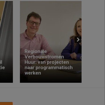
Next
Regionale
Verbouwstromen
‘We w
l
Huur: van projecten
koop
ie
naar programmatisch
gewo
werken
krijg