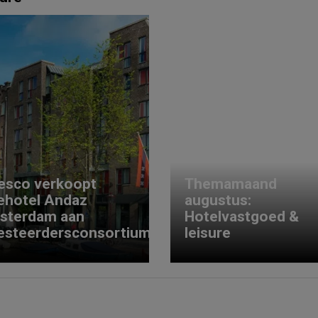
esco verkoopt
Themamaand
ehotel Andaz
augustus:
sterdam aan
Hotelvastgoed &
esteerdersconsortium
leisure