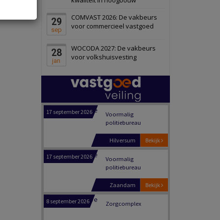
Panheel
Bekijk
COMVAST 2026: De vakbeurs
29
17 september 2026
Voormalig
voor commercieel vastgoed
sep
politiebureau
WOCODA 2027: De vakbeurs
28
Dordrecht
Bekijk
voor volkshuisvesting
jan
17 september 2026
Voormalig
politiebureau
Hilversum
Bekijk
17 september 2026
Voormalig
politiebureau
Zaandam
Bekijk
8 september 2026
Zorgcomplex
Zwanenburg
Bekijk
6 oktober 2026
Transformatieobject