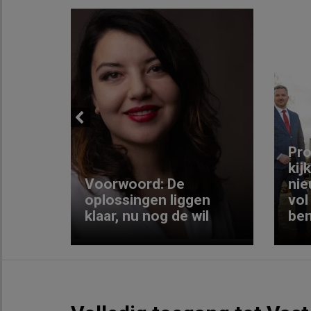
Previous
ng:
Pro
kij
Voorwoord: De
nie
ke
oplossingen liggen
vol
klaar, nu nog de wil
ben