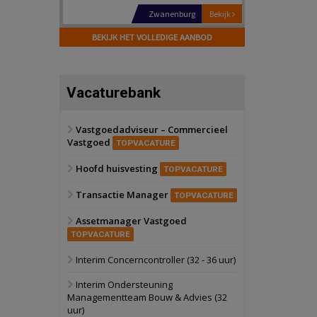
Schiedam
Bekijk
22 september 2026
BEKIJK HET VOLLEDIGE AANBOD
Attractiepark
Oranje
Bekijk
Vacaturebank
28 september 2026
Grootschalig
bedrijventerrein
Vastgoedadviseur – Commercieel
Vastgoed
Schuinesloot
Bekijk
TOPVACATURE
27 augustus 2026
Hoofd huisvesting
Binnenvaartschip
TOPVACATURE
Transactie Manager
TOPVACATURE
Panheel
Bekijk
Assetmanager Vastgoed
17 september 2026
Voormalig
TOPVACATURE
politiebureau
Interim Concerncontroller (32 - 36 uur)
Dordrecht
Bekijk
Interim Ondersteuning
17 september 2026
Managementteam Bouw & Advies (32
Voormalig
uur)
politiebureau