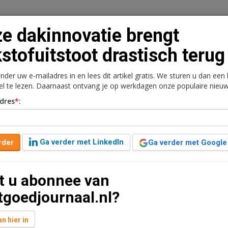
e dakinnovatie brengt
kstofuitstoot drastisch terug
onder uw e-mailadres in en lees dit artikel gratis. We sturen u dan een
n
Vacaturebank
Contact
Abonnementen
kel te lezen. Daarnaast ontvang je op werkdagen onze populaire nieuw
dres
*
:
rkt
Kantoren
Retail
Logistiek
Juridisch | Fiscaa
ngt stikstofuitstoot
Ga verder met LinkedIn
rder
Ga verder met Google
t u abonnee van
7
7 jaar geleden aangepast
3 minuten leestijd
tgoedjournaal.nl?
erlei innovaties binnen die zeggen de lucht te
g aandacht voor een dakbedekkingssysteem voor
n hier in