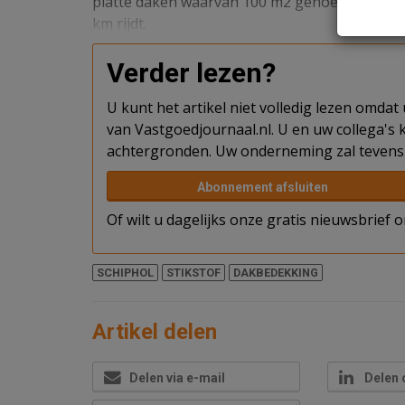
platte daken waarvan 100 m2 genoeg is om de s
km rijdt.
Verder lezen?
U kunt het artikel niet volledig lezen omda
van Vastgoedjournaal.nl. U en uw collega's k
achtergronden. Uw onderneming zal tevens 
Abonnement afsluiten
Of wilt u dagelijks onze gratis nieuwsbrief
SCHIPHOL
STIKSTOF
DAKBEDEKKING
Artikel delen
Delen via e-mail
Delen 