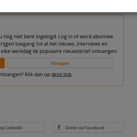
tikstof te zuiveren van één auto die jaarlijks 15.000
t u nog niet bent ingelogd. Log in of word abonnee
rijgen toegang tot al het nieuws, interviews en
elke werkdag de populaire nieuwsbrief ontvangen.
Inloggen
 ontvangen? Klik dan op
deze link
.
op LinkedIn
Delen op Facebook