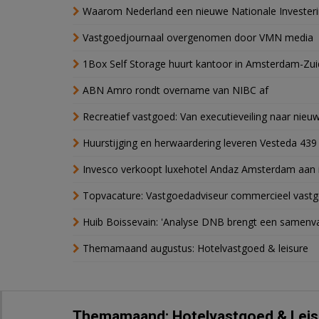
Waarom Nederland een nieuwe Nationale Invester
Vastgoedjournaal overgenomen door VMN media
1Box Self Storage huurt kantoor in Amsterdam-Zu
ABN Amro rondt overname van NIBC af
Recreatief vastgoed: Van executieveiling naar nie
Huurstijging en herwaardering leveren Vesteda 439
Invesco verkoopt luxehotel Andaz Amsterdam aan 
Topvacature: Vastgoedadviseur commercieel vastg
Huib Boissevain: 'Analyse DNB brengt een samenva
Themamaand augustus: Hotelvastgoed & leisure
Themamaand: Hotelvastgoed & Leis