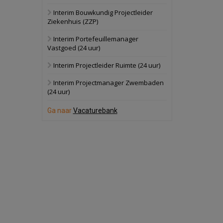
Interim Bouwkundig Projectleider
Hilversum
Bekijk
Ziekenhuis (ZZP)
17 september 2026
Voormalig
Interim Portefeuillemanager
politiebureau
Vastgoed (24 uur)
Zaandam
Bekijk
Interim Projectleider Ruimte (24 uur)
8 september 2026
Zorgcomplex
Interim Projectmanager Zwembaden
(24 uur)
Zwanenburg
Bekijk
Ga naar
Vacaturebank