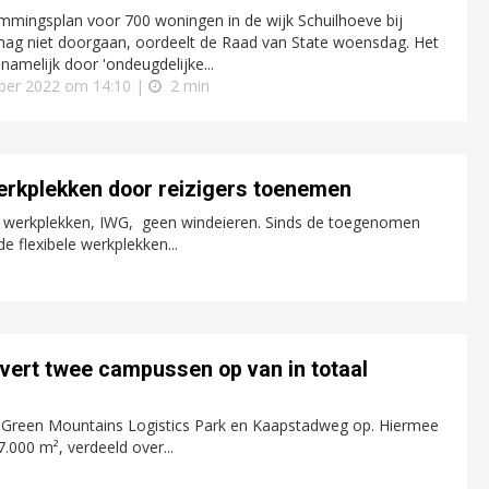
mmingsplan voor 700 woningen in de wijk Schuilhoeve bij
mag niet doorgaan, oordeelt de Raad van State woensdag. Het
 namelijk door 'ondeugdelijke...
ber 2022 om 14:10 |
2 min
werkplekken door reizigers toenemen
ele werkplekken, IWG, geen windeieren. Sinds de toegenomen
e flexibele werkplekken...
vert twee campussen op van in totaal
s Green Mountains Logistics Park en Kaapstadweg op. Hiermee
7.000 m², verdeeld over...