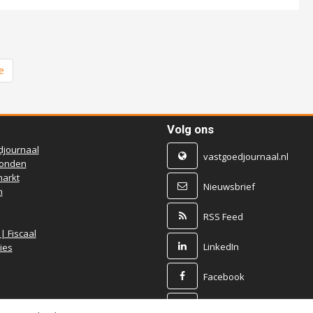
e
Volg ons
djournaal
vastgoedjournaal.nl
ronden
arkt
Nieuwsbrief
n
RSS Feed
 | Fiscaal
LinkedIn
ies
Facebook
X