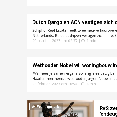
Dutch Qargo en ACN vestigen zich 
Schiphol Real Estate heeft twee nieuwe huurove
Netherlands. Beide bedrijven vestigen zich in he
20 oktober 2023 om 09:37 |
1 min
Wethouder Nobel wil woningbouw in 
'Wanneer je samen ergens zo lang mee bezig bent g
Haarlemmermeerse wethouder Jurgen Nobel in een 
23 februari 2023 om 10:50 |
4 min
Woningmarkt
RvS zet
'ondeug