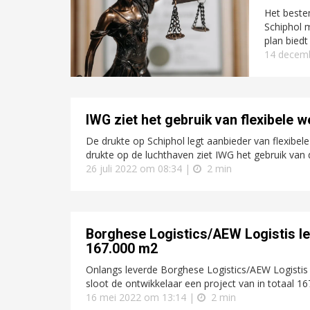
Het beste
Schiphol 
plan biedt
14 decem
IWG ziet het gebruik van flexibele 
De drukte op Schiphol legt aanbieder van flexib
drukte op de luchthaven ziet IWG het gebruik van d
26 juli 2022 om 08:34 |
2 min
Borghese Logistics/AEW Logistis le
167.000 m2
Onlangs leverde Borghese Logistics/AEW Logisti
sloot de ontwikkelaar een project van in totaal 16
16 mei 2022 om 13:14 |
2 min