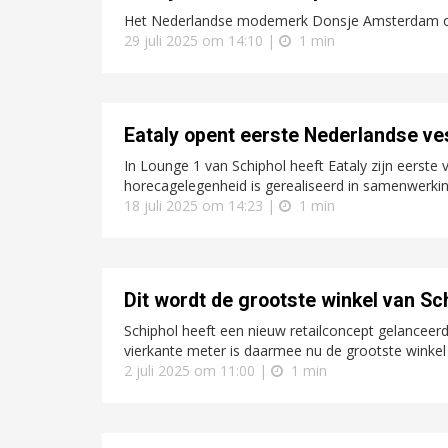
Het Nederlandse modemerk Donsje Amsterdam open
29 juli 2025 om 14:10 |
1 min
Eataly opent eerste Nederlandse ve
In Lounge 1 van Schiphol heeft Eataly zijn eerste
horecagelegenheid is gerealiseerd in samenwerking
18 juli 2025 om 14:23 |
1 min
Dit wordt de grootste winkel van Sc
Schiphol heeft een nieuw retailconcept gelanceer
vierkante meter is daarmee nu de grootste winkel
2 juli 2025 om 11:00 |
1 min