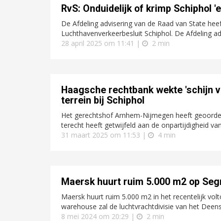
RvS: Onduidelijk of krimp Schiphol 'e
De Afdeling advisering van de Raad van State heeft
Luchthavenverkeerbesluit Schiphol. De Afdeling adv
28 april 2025 om 11:41 |
2 min
Haagsche rechtbank wekte 'schijn va
terrein bij Schiphol
Het gerechtshof Arnhem-Nijmegen heeft geoordeeld 
terecht heeft getwijfeld aan de onpartijdigheid van 
31 maart 2025 om 11:53 |
4 min
Maersk huurt ruim 5.000 m2 op Seg
Maersk huurt ruim 5.000 m2 in het recentelijk vol
warehouse zal de luchtvrachtdivisie van het Deens
8 mei 2024 om 20:29 |
2 min