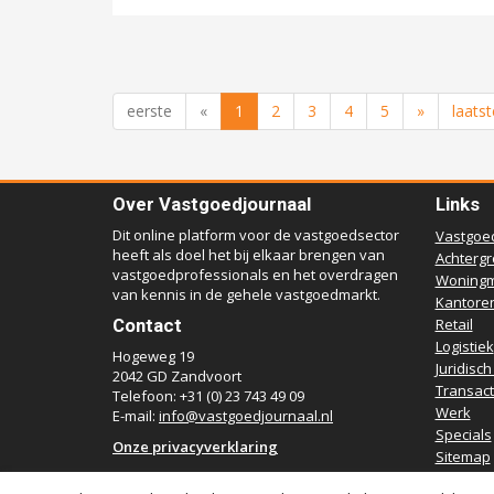
eerste
«
1
2
3
4
5
»
laatst
Over Vastgoedjournaal
Links
Dit online platform voor de vastgoedsector
Vastgoe
heeft als doel het bij elkaar brengen van
Achterg
vastgoedprofessionals en het overdragen
Woningm
van kennis in de gehele vastgoedmarkt.
Kantore
Contact
Retail
Logistiek
Hogeweg 19
Juridisch
2042 GD Zandvoort
Transact
Telefoon: +31 (0) 23 743 49 09
Werk
E-mail:
info@vastgoedjournaal.nl
Specials
Onze privacyverklaring
Sitemap