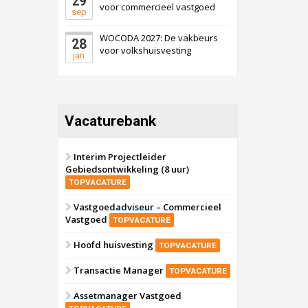
29
voor commercieel vastgoed
sep
WOCODA 2027: De vakbeurs
28
voor volkshuisvesting
jan
Vacaturebank
Interim Projectleider
Gebiedsontwikkeling (8 uur)
TOPVACATURE
Vastgoedadviseur – Commercieel
Vastgoed
TOPVACATURE
Hoofd huisvesting
TOPVACATURE
Transactie Manager
TOPVACATURE
Assetmanager Vastgoed