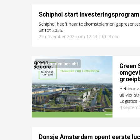
Schiphol start investeringsprogram
Schiphol heeft haar toekomstplannen gepresentee
uit tot 2035.
29 november 2025 om 12:43 |
3 min
Ingezonden bericht
Green 
omgevi
groeip
Het innov
uit vier s
Logistics 
4 septemb
Donsje Amsterdam opent eerste luc