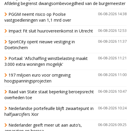
Afdeling begrenst dwangsombevoegdheid van de burgemeester
PGGM neemt risico op Poolse
06-08-2026 14:38
vastgoedleningen van 1,1 mrd over
Impact Fit sluit huurovereenkomst in Utrecht
06-08-2026 12:53
SportCity opent nieuwe vestiging in
06-08-2026 11:37
Doetinchem
Portaal: 'Afschaffing winstbelasting maakt
06-08-2026 11:21
3.000 extra woningen mogelijk'
197 miljoen euro voor omgeving
06-08-2026 11:00
hoogspanningsprojecten
Raad van State staat beperking beroepsrecht
06-08-2026 10:47
overheden toe
Nederlandse portefeuille blijft zwaartepunt in
06-08-2026 10:24
halfjaarcijfers Xior
Nederlander geeft meer uit aan auto’s,
06-08-2026 09:25
apparaten en horeca