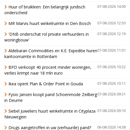
Huur of bruikleen: Een belangrijk juridisch
07-08-2026 14:00
onderscheid
MR Marvis huurt winkelruimte in Den Bosch
07-08-2026 12:50
'DNB onderschat rol private verhuurders in
07-08-2026 12:19
woningbouw'
Aldebaran Commodities en K.E. Expeditie huren
07-08-2026 11:01
kantoorruimte in Rotterdam
BPD verkoopt 40 procent minder woningen,
07-08-2026 10:22
verlies krimpt naar 18 mln euro
Ikea opent Plan & Order Point in Gouda
07-08-2026 10:11
Fysio Jansen koopt pand Schoenmode Zeilberg
07-08-2026 09:31
in Deurne
Siebel Juweliers huurt winkelruimte in Cityplaza
07-08-2026 09:10
Nieuwegein
Drugs aangetroffen in uw (verhuurde) pand?
06-08-2026 14:38