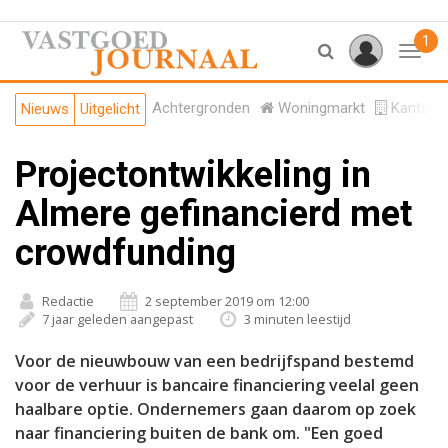
1
Toggl
Achtergronden
Woningmarkt
Kantore
Nieuws
Uitgelicht
Projectontwikkeling in
Almere gefinancierd met
crowdfunding
Redactie
2 september 2019 om 12:00
7 jaar geleden aangepast
3 minuten leestijd
Voor de nieuwbouw van een bedrijfspand bestemd
voor de verhuur is bancaire financiering veelal geen
haalbare optie. Ondernemers gaan daarom op zoek
naar financiering buiten de bank om. "Een goed