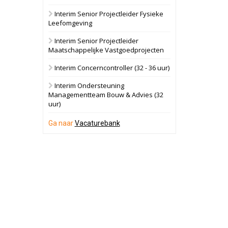
Interim Senior Projectleider Fysieke
Schuinesloot
Bekijk
Leefomgeving
27 augustus 2026
Binnenvaartschip
Interim Senior Projectleider
Maatschappelijke Vastgoedprojecten
Panheel
Bekijk
Interim Concerncontroller (32 - 36 uur)
17 september 2026
Voormalig
Interim Ondersteuning
politiebureau
Managementteam Bouw & Advies (32
uur)
Dordrecht
Bekijk
17 september 2026
Ga naar
Vacaturebank
Voormalig
politiebureau
Hilversum
Bekijk
17 september 2026
Voormalig
politiebureau
Zaandam
Bekijk
8 september 2026
Zorgcomplex