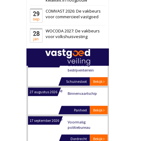
Schiedam
Bekijk
COMVAST 2026: De vakbeurs
29
22 september 2026
Attractiepark
voor commercieel vastgoed
sep
WOCODA 2027: De vakbeurs
28
Oranje
Bekijk
voor volkshuisvesting
jan
28 september 2026
Grootschalig
bedrijventerrein
Schuinesloot
Bekijk
27 augustus 2026
Binnenvaartschip
Panheel
Bekijk
17 september 2026
Voormalig
politiebureau
Dordrecht
Bekijk
17 september 2026
Voormalig
politiebureau