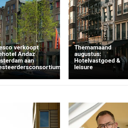
esco verkoopt
Themamaand
ehotel Andaz
augustus:
sterdam aan
Hotelvastgoed &
esteerdersconsortium
leisure