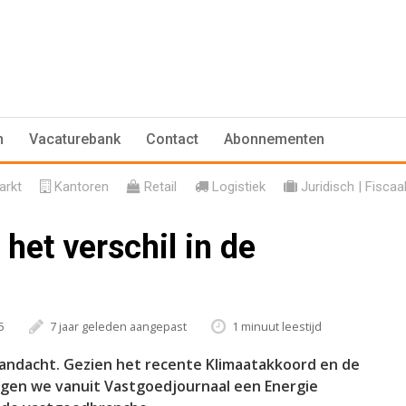
n
Vacaturebank
Contact
Abonnementen
rkt
Kantoren
Retail
Logistiek
Juridisch | Fiscaa
het verschil in de
5
7 jaar geleden aangepast
1 minuut leestijd
andacht. Gezien het recente Klimaatakkoord en de
engen we vanuit Vastgoedjournaal een Energie