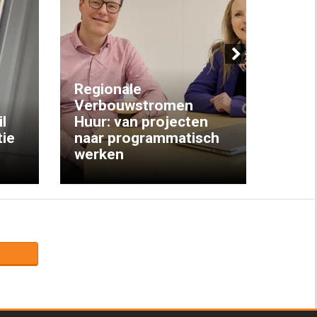
Next
Regionale
Verbouwstromen
‘We w
l
Huur: van projecten
koop
ie
naar programmatisch
gewo
werken
krijg