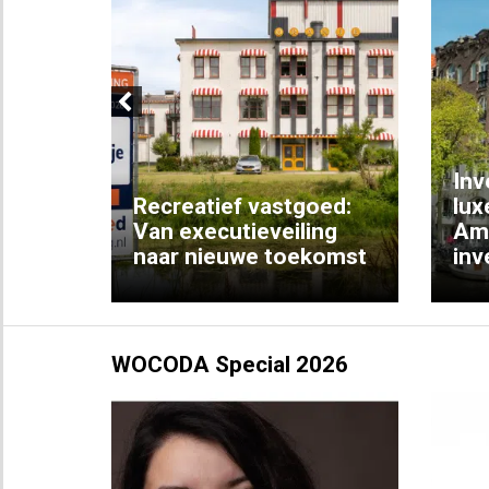
Previous
Inv
e
Recreatief vastgoed:
lux
t met
Van executieveiling
Am
naar nieuwe toekomst
inv
WOCODA Special 2026