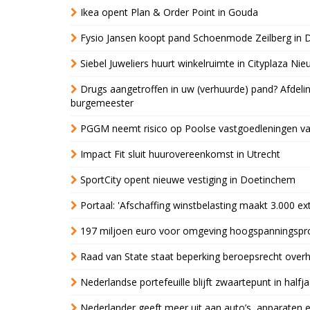
Ikea opent Plan & Order Point in Gouda
Fysio Jansen koopt pand Schoenmode Zeilberg in 
Siebel Juweliers huurt winkelruimte in Cityplaza Ni
Drugs aangetroffen in uw (verhuurde) pand? Afde
burgemeester
PGGM neemt risico op Poolse vastgoedleningen va
Impact Fit sluit huurovereenkomst in Utrecht
SportCity opent nieuwe vestiging in Doetinchem
Portaal: 'Afschaffing winstbelasting maakt 3.000 e
197 miljoen euro voor omgeving hoogspanningspr
Raad van State staat beperking beroepsrecht over
Nederlandse portefeuille blijft zwaartepunt in halfja
Nederlander geeft meer uit aan auto’s, apparaten 