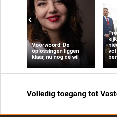
Previous
ng:
Pro
kij
Voorwoord: De
nie
ke
oplossingen liggen
vol
klaar, nu nog de wil
ben
Volledig toegang tot Vas