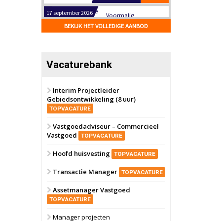
Hilversum
Bekijk
17 september 2026
BEKIJK HET VOLLEDIGE AANBOD
Voormalig
politiebureau
Zaandam
Bekijk
Vacaturebank
8 september 2026
Zorgcomplex
Interim Projectleider
Gebiedsontwikkeling (8 uur)
Zwanenburg
Bekijk
TOPVACATURE
6 oktober 2026
Transformatieobject
Vastgoedadviseur – Commercieel
Vastgoed
TOPVACATURE
Schiedam
Bekijk
Hoofd huisvesting
TOPVACATURE
22 september 2026
Attractiepark
Transactie Manager
TOPVACATURE
Assetmanager Vastgoed
Oranje
Bekijk
TOPVACATURE
28 september 2026
Grootschalig
Manager projecten
bedrijventerrein