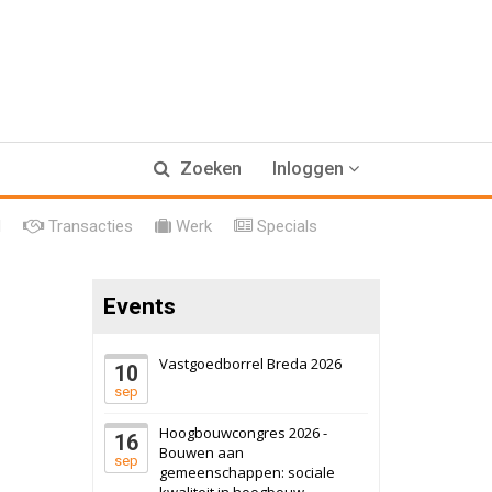
17 september 2026
Voormalig
Zoeken
Inloggen
politiebureau
Hilversum
Bekijk
l
Transacties
Werk
Specials
17 september 2026
Voormalig
politiebureau
Events
Zaandam
Bekijk
8 september 2026
Zorgcomplex
Vastgoedborrel Breda 2026
10
sep
Zwanenburg
Bekijk
Hoogbouwcongres 2026 -
16
6 oktober 2026
Transformatieobject
Bouwen aan
sep
gemeenschappen: sociale
kwaliteit in hoogbouw