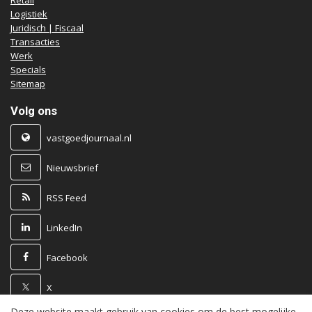
Retail
Logistiek
Juridisch | Fiscaal
Transacties
Werk
Specials
Sitemap
Volg ons
vastgoedjournaal.nl
Nieuwsbrief
RSS Feed
LinkedIn
Facebook
X
Deze website maakt gebruik van cookies om de best mogelijke