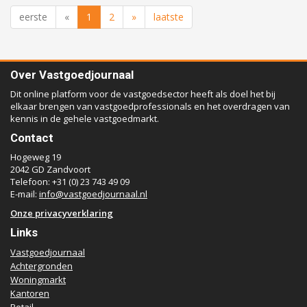
eerste
«
1
2
»
laatste
Over Vastgoedjournaal
Dit online platform voor de vastgoedsector heeft als doel het bij
elkaar brengen van vastgoedprofessionals en het overdragen van
kennis in de gehele vastgoedmarkt.
Contact
Hogeweg 19
2042 GD Zandvoort
Telefoon: +31 (0) 23 743 49 09
E-mail:
info@vastgoedjournaal.nl
Onze privacyverklaring
Links
Vastgoedjournaal
Achtergronden
Woningmarkt
Kantoren