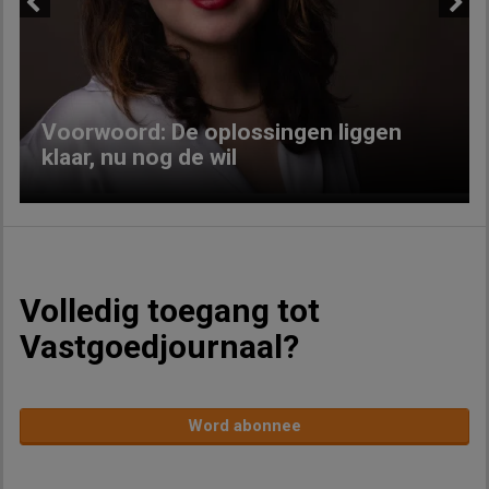
Previous
Next
Voorwoord: De oplossingen liggen
klaar, nu nog de wil
Volledig toegang tot
Vastgoedjournaal?
Word abonnee