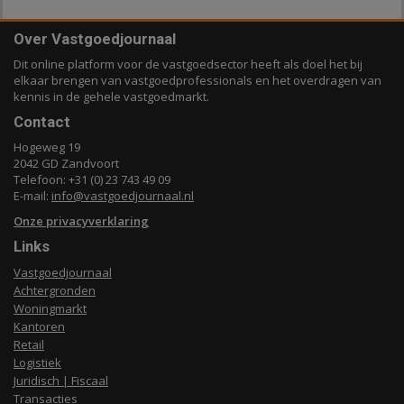
Over Vastgoedjournaal
Dit online platform voor de vastgoedsector heeft als doel het bij
elkaar brengen van vastgoedprofessionals en het overdragen van
kennis in de gehele vastgoedmarkt.
Contact
Hogeweg 19
2042 GD Zandvoort
Telefoon: +31 (0) 23 743 49 09
E-mail:
info@vastgoedjournaal.nl
Onze privacyverklaring
Links
Vastgoedjournaal
Achtergronden
Woningmarkt
Kantoren
Retail
Logistiek
Juridisch | Fiscaal
Transacties