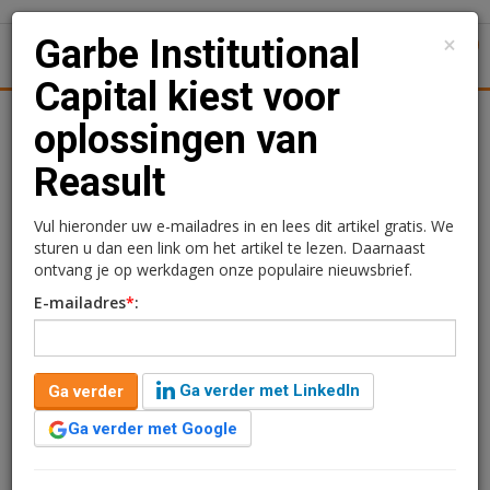
×
Garbe Institutional
1
Toggl
Capital kiest voor
Achtergronden
Woningmarkt
Kantore
Nieuws
Uitgelicht
oplossingen van
Reasult
Garbe Institutional
Capital kiest voor
Vul hieronder uw e-mailadres in en lees dit artikel gratis. We
sturen u dan een link om het artikel te lezen. Daarnaast
oplossingen van Reasult
ontvang je op werkdagen onze populaire nieuwsbrief.
E-mailadres
*
:
Sandra Lissenberg
17 juni 2019 om 13:24
7 jaar geleden aangepast
2 minuten leestijd
Ga verder met LinkedIn
Ga verder
Naar nu bekend is geworden is tijdens de Provada met
een ferme handdruk de samenwerking tussen Reasult
Ga verder met Google
en Garbe Institutional Capital bekrachtigd. Ter
ondersteuning van de fund- en asset management