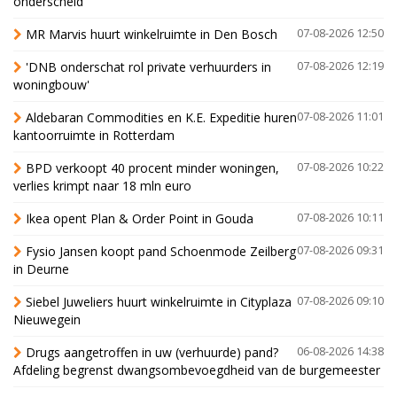
onderscheid
MR Marvis huurt winkelruimte in Den Bosch
07-08-2026 12:50
'DNB onderschat rol private verhuurders in
07-08-2026 12:19
woningbouw'
Aldebaran Commodities en K.E. Expeditie huren
07-08-2026 11:01
kantoorruimte in Rotterdam
BPD verkoopt 40 procent minder woningen,
07-08-2026 10:22
verlies krimpt naar 18 mln euro
Ikea opent Plan & Order Point in Gouda
07-08-2026 10:11
Fysio Jansen koopt pand Schoenmode Zeilberg
07-08-2026 09:31
in Deurne
Siebel Juweliers huurt winkelruimte in Cityplaza
07-08-2026 09:10
Nieuwegein
Drugs aangetroffen in uw (verhuurde) pand?
06-08-2026 14:38
Afdeling begrenst dwangsombevoegdheid van de burgemeester