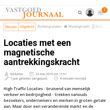
1
Toggl
Achtergronden
Woningmarkt
Kantore
Nieuws
Uitgelicht
Locaties met een
magnetische
aantrekkingskracht
Redactie
23 mei 2019 om 11:51
7 jaar geleden aangepast
4 minuten leestijd
High Traffic Locaties - bruisend van menselijk
verkeer en bedrijvigheid - trekken vanouds
bezoekers, ondernemers en merken in groten getale
aan. Maar door een veranderende markt en de