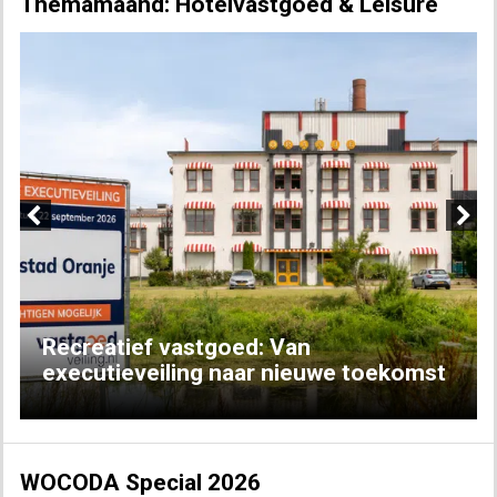
Themamaand: Hotelvastgoed & Leisure
Previous
Next
Recreatief vastgoed: Van
executieveiling naar nieuwe toekomst
WOCODA Special 2026