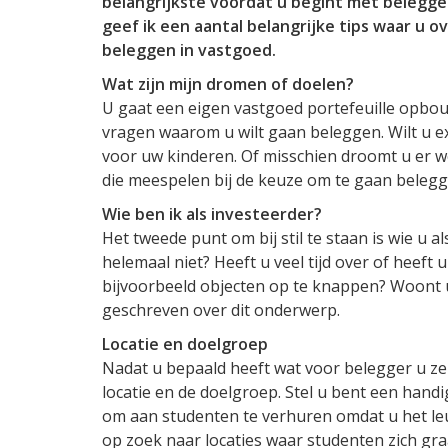
belangrijkste voordat u begint met beleggen
geef ik een aantal belangrijke tips waar u 
beleggen in vastgoed.
Wat zijn mijn dromen of doelen?
U gaat een eigen vastgoed portefeuille opbouw
vragen waarom u wilt gaan beleggen. Wilt u e
voor uw kinderen. Of misschien droomt u er w
die meespelen bij de keuze om te gaan belegg
Wie ben ik als investeerder?
Het tweede punt om bij stil te staan is wie u a
helemaal niet? Heeft u veel tijd over of heeft
bijvoorbeeld objecten op te knappen? Woont u d
geschreven over dit onderwerp.
Locatie en doelgroep
Nadat u bepaald heeft wat voor belegger u zel
locatie en de doelgroep. Stel u bent een hand
om aan studenten te verhuren omdat u het leuk
op zoek naar locaties waar studenten zich gra