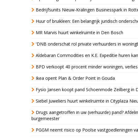
Bedrijfsunits Nieuw-Kralingen Businesspark in Rott
Huur of bruikleen: Een belangrijk juridisch ondersch
MR Marvis huurt winkelruimte in Den Bosch
'DNB onderschat rol private verhuurders in wonin
Aldebaran Commodities en K.E. Expeditie huren ka
BPD verkoopt 40 procent minder woningen, verlies
Ikea opent Plan & Order Point in Gouda
Fysio Jansen koopt pand Schoenmode Zeilberg in 
Siebel Juweliers huurt winkelruimte in Cityplaza Ni
Drugs aangetroffen in uw (verhuurde) pand? Afde
burgemeester
PGGM neemt risico op Poolse vastgoedleningen va