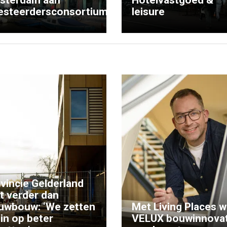
esteerdersconsortium
leisure
vincie Gelderland
kt verder dan
uwbouw: ‘We zetten
Met Living Places wi
 in op beter
VELUX bouwinnovat