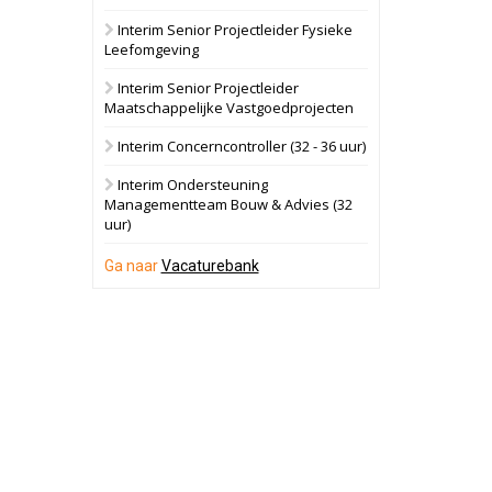
Interim Senior Projectleider Fysieke
Schuinesloot
Bekijk
Leefomgeving
27 augustus 2026
Binnenvaartschip
Interim Senior Projectleider
Maatschappelijke Vastgoedprojecten
Panheel
Bekijk
Interim Concerncontroller (32 - 36 uur)
17 september 2026
Voormalig
Interim Ondersteuning
politiebureau
Managementteam Bouw & Advies (32
uur)
Dordrecht
Bekijk
17 september 2026
Ga naar
Vacaturebank
Voormalig
politiebureau
Hilversum
Bekijk
17 september 2026
Voormalig
politiebureau
Zaandam
Bekijk
8 september 2026
Zorgcomplex