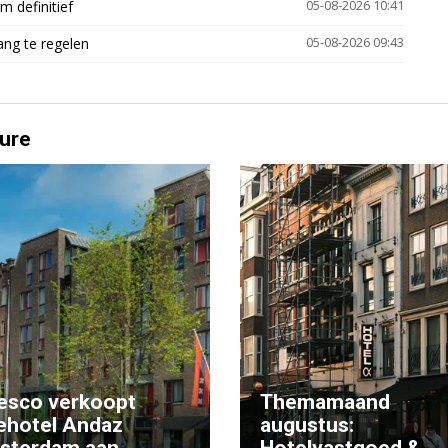
 definitief
05-08-2026 10:41
ng te regelen
05-08-2026 09:43
ure
esco verkoopt
Themamaand
ehotel Andaz
augustus:
sterdam aan
Hotelvastgoed &