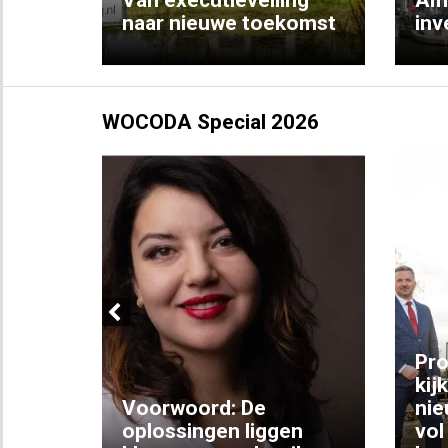
naar nieuwe toekomst
inv
WOCODA Special 2026
Previous
ng:
Pro
kij
Voorwoord: De
nie
ke
oplossingen liggen
vol