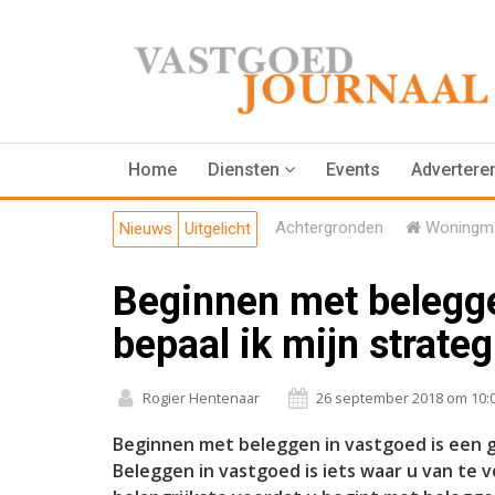
Home
Diensten
Events
Advertere
Achtergronden
Woningma
Nieuws
Uitgelicht
Beginnen met belegge
bepaal ik mijn strateg
Rogier Hentenaar
26 september 2018 om 10:
Beginnen met beleggen in vastgoed is een gr
Beleggen in vastgoed is iets waar u van te 