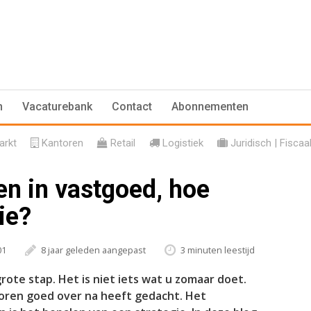
n
Vacaturebank
Contact
Abonnementen
rkt
Kantoren
Retail
Logistiek
Juridisch | Fiscaa
n in vastgoed, hoe
ie?
01
8 jaar geleden aangepast
3 minuten leestijd
ote stap. Het is niet iets wat u zomaar doet.
voren goed over na heeft gedacht. Het