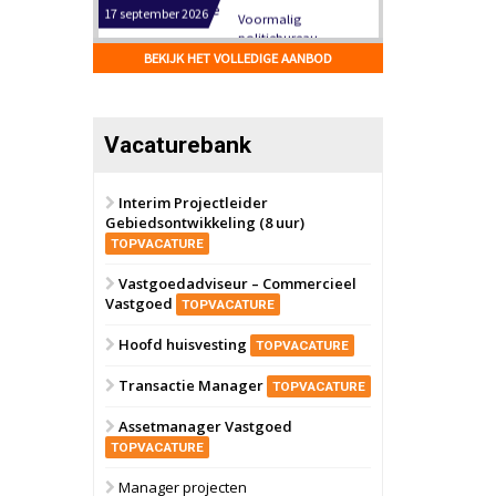
Hilversum
Bekijk
17 september 2026
BEKIJK HET VOLLEDIGE AANBOD
Voormalig
politiebureau
Zaandam
Bekijk
Vacaturebank
8 september 2026
Zorgcomplex
Interim Projectleider
Gebiedsontwikkeling (8 uur)
Zwanenburg
Bekijk
TOPVACATURE
6 oktober 2026
Transformatieobject
Vastgoedadviseur – Commercieel
Vastgoed
TOPVACATURE
Schiedam
Bekijk
Hoofd huisvesting
TOPVACATURE
22 september 2026
Attractiepark
Transactie Manager
TOPVACATURE
Assetmanager Vastgoed
Oranje
Bekijk
TOPVACATURE
28 september 2026
Grootschalig
Manager projecten
bedrijventerrein