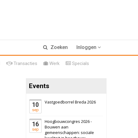
17 september 2026
Voormalig
Zoeken
Inloggen
politiebureau
Hilversum
Bekijk
l
Transacties
Werk
Specials
17 september 2026
Voormalig
politiebureau
Events
Zaandam
Bekijk
8 september 2026
Zorgcomplex
Vastgoedborrel Breda 2026
10
sep
Zwanenburg
Bekijk
Hoogbouwcongres 2026 -
16
6 oktober 2026
Transformatieobject
Bouwen aan
sep
gemeenschappen: sociale
kwaliteit in hoogbouw