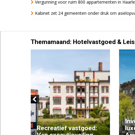
Vergunning voor ruim 800 appartementen in Haarlem
Kabinet zet 24 gemeenten onder druk om asielopva
Themamaand: Hotelvastgoed & Leis
Previous
Inv
e
Recreatief vastgoed:
lux
t met
Van executieveiling
Am