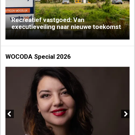
Recreatief vastgoed: Van
executieveiling naar nieuwe toekomst
WOCODA Special 2026
Previous
Next