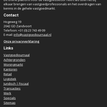
elkaar brengen van vastgoedprofessionals en het overdragen van
kennis in de gehele vastgoedmarkt.
Contact
Hogeweg 19
2042 GD Zandvoort
Telefoon: +31 (0) 23 743 49 09
E-mail:
info@vastgoedjournaal.nl
Onze privacyverklaring
Links
Vastgoedjournaal
Achtergronden
Woningmarkt
Kantoren
Retail
Logistiek
Juridisch | Fiscaal
Transacties
Werk
Specials
Sitemap