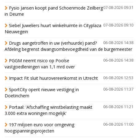
Fysio Jansen koopt pand Schoenmode Zeilberg
07-08-2026 09:31
in Deurne
Siebel Juweliers huurt winkelruimte in Cityplaza
07-08-2026 09:10
Nieuwegein
Drugs aangetroffen in uw (verhuurde) pand?
06-08-2026 14:38
Afdeling begrenst dwangsombevoegdheid van de burgemeester
PGGM neemt risico op Poolse
06-08-2026 14:38
vastgoedleningen van 1,1 mrd over
Impact Fit sluit huurovereenkomst in Utrecht
06-08-2026 12:53
SportCity opent nieuwe vestiging in
06-08-2026 11:37
Doetinchem
Portaal: 'Afschaffing winstbelasting maakt
06-08-2026 11:21
3.000 extra woningen mogelijk'
197 miljoen euro voor omgeving
06-08-2026 11:00
hoogspanningsprojecten