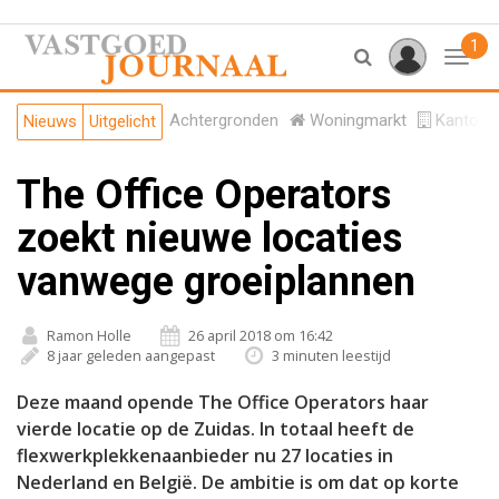
1
Toggl
Achtergronden
Woningmarkt
Kantore
Nieuws
Uitgelicht
The Office Operators
zoekt nieuwe locaties
vanwege groeiplannen
Ramon Holle
26 april 2018 om 16:42
8 jaar geleden aangepast
3 minuten leestijd
Deze maand opende The Office Operators haar
vierde locatie op de Zuidas. In totaal heeft de
flexwerkplekkenaanbieder nu 27 locaties in
Nederland en België. De ambitie is om dat op korte