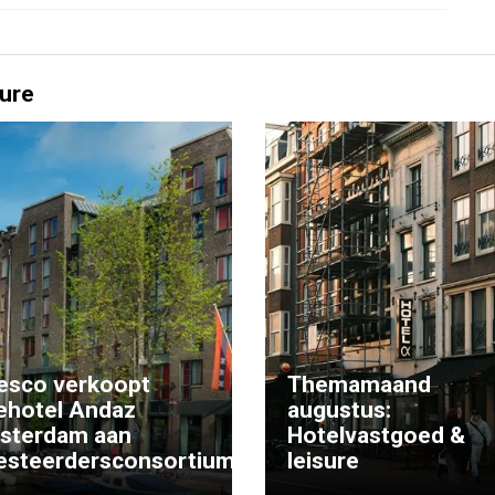
ure
esco verkoopt
Themamaand
ehotel Andaz
augustus:
sterdam aan
Hotelvastgoed &
esteerdersconsortium
leisure