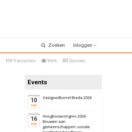
17 september 2026
Voormalig
Zoeken
Inloggen
politiebureau
Hilversum
Bekijk
l
Transacties
Werk
Specials
17 september 2026
Voormalig
politiebureau
Events
Zaandam
Bekijk
8 september 2026
Zorgcomplex
Vastgoedborrel Breda 2026
10
sep
Zwanenburg
Bekijk
Hoogbouwcongres 2026 -
16
6 oktober 2026
Transformatieobject
Bouwen aan
sep
gemeenschappen: sociale
kwaliteit in hoogbouw