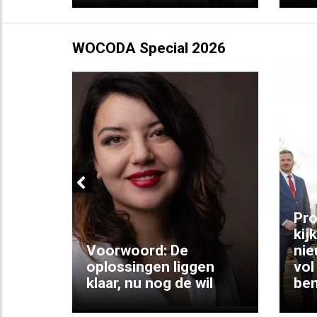
WOCODA Special 2026
Previous
ng:
Pro
kij
Voorwoord: De
nie
ke
oplossingen liggen
vol
klaar, nu nog de wil
ben