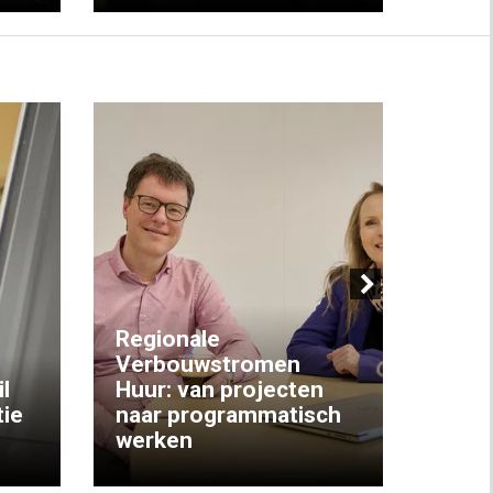
Next
Regionale
Verbouwstromen
‘We w
l
Huur: van projecten
koop
ie
naar programmatisch
gewo
werken
krijg