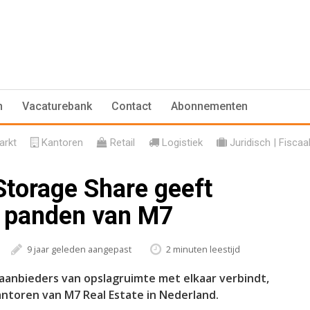
n
Vacaturebank
Contact
Abonnementen
rkt
Kantoren
Retail
Logistiek
Juridisch | Fiscaa
Storage Share geeft
 panden van M7
9 jaar geleden aangepast
2 minuten leestijd
 aanbieders van opslagruimte met elkaar verbindt,
antoren van M7 Real Estate in Nederland.