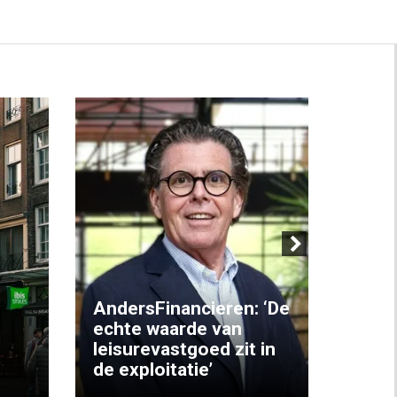
Next
AndersFinancieren: ‘De
echte waarde van
Elke
leisurevastgoed zit in
hote
de exploitatie’
inzic