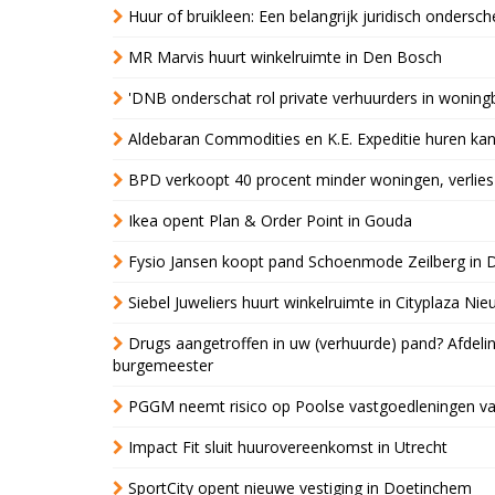
Huur of bruikleen: Een belangrijk juridisch ondersch
MR Marvis huurt winkelruimte in Den Bosch
'DNB onderschat rol private verhuurders in wonin
Aldebaran Commodities en K.E. Expeditie huren ka
BPD verkoopt 40 procent minder woningen, verlies
Ikea opent Plan & Order Point in Gouda
Fysio Jansen koopt pand Schoenmode Zeilberg in 
Siebel Juweliers huurt winkelruimte in Cityplaza Ni
Drugs aangetroffen in uw (verhuurde) pand? Afde
burgemeester
PGGM neemt risico op Poolse vastgoedleningen va
Impact Fit sluit huurovereenkomst in Utrecht
SportCity opent nieuwe vestiging in Doetinchem