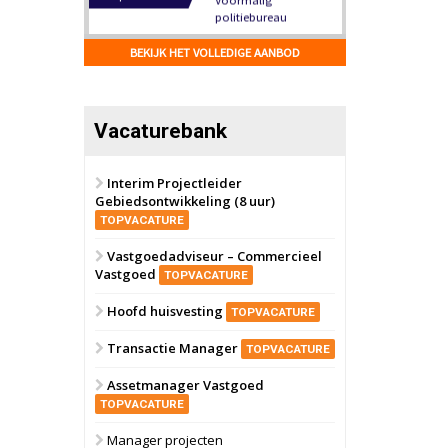
Hilversum
Bekijk
17 september 2026
BEKIJK HET VOLLEDIGE AANBOD
Voormalig
politiebureau
Zaandam
Bekijk
Vacaturebank
8 september 2026
Zorgcomplex
Interim Projectleider
Gebiedsontwikkeling (8 uur)
Zwanenburg
Bekijk
TOPVACATURE
6 oktober 2026
Transformatieobject
Vastgoedadviseur – Commercieel
Vastgoed
TOPVACATURE
Schiedam
Bekijk
Hoofd huisvesting
TOPVACATURE
22 september 2026
Attractiepark
Transactie Manager
TOPVACATURE
Assetmanager Vastgoed
Oranje
Bekijk
TOPVACATURE
28 september 2026
Grootschalig
Manager projecten
bedrijventerrein