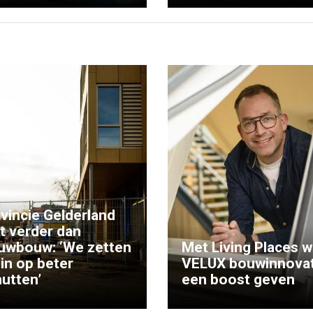
vincie Gelderland
kt verder dan
uwbouw: ‘We zetten
Met Living Places wi
 in op beter
VELUX bouwinnovat
utten’
een boost geven