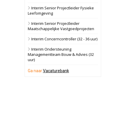
Interim Senior Projectleider Fysieke
Schuinesloot
Bekijk
Leefomgeving
27 augustus 2026
Binnenvaartschip
Interim Senior Projectleider
Maatschappelijke Vastgoedprojecten
Panheel
Bekijk
Interim Concerncontroller (32 - 36 uur)
17 september 2026
Voormalig
Interim Ondersteuning
politiebureau
Managementteam Bouw & Advies (32
uur)
Dordrecht
Bekijk
17 september 2026
Ga naar
Vacaturebank
Voormalig
politiebureau
Hilversum
Bekijk
17 september 2026
Voormalig
politiebureau
Zaandam
Bekijk
8 september 2026
Zorgcomplex