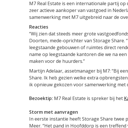
M7 Real Estate is een internationale partij 
zeer actieve aankoper van vastgoed in Neder
samenwerking met M7 uitgebreid naar de over
Reacties
“Wij zien dat steeds meer grote vastgoedfonds
Doorten, mede-oprichter van Storage Share. “
leegstaande gebouwen of ruimtes direct rend
name op leegstaande kantoren die we na een 
maken voor de huurders.”
Martijn Adelaar, assetmanager bij M7: “Bij e
Share. Ik heb gezien welke extra opbrengste
ik opnieuw gekozen voor samenwerking met dit
Bezoektip:
M7 Real Estate is spreker bij het
K
Storm met aanvragen
In eerste instantie heeft Storage Share twee 
Meer. “Het pand in Hoofddorp is een treffend 