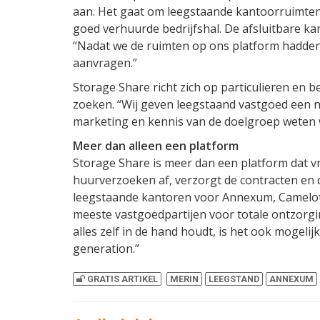
aan. Het gaat om leegstaande kantoorruimten 
goed verhuurde bedrijfshal. De afsluitbare ka
“Nadat we de ruimten op ons platform hadden 
aanvragen.”
Storage Share richt zich op particulieren en b
zoeken. “Wij geven leegstaand vastgoed een nie
marketing en kennis van de doelgroep weten we
Meer dan alleen een platform
Storage Share is meer dan een platform dat v
huurverzoeken af, verzorgt de contracten en
leegstaande kantoren voor Annexum, Camelot 
meeste vastgoedpartijen voor totale ontzorgin
alles zelf in de hand houdt, is het ook mogelij
generation.”
GRATIS ARTIKEL
MERIN
LEEGSTAND
ANNEXUM