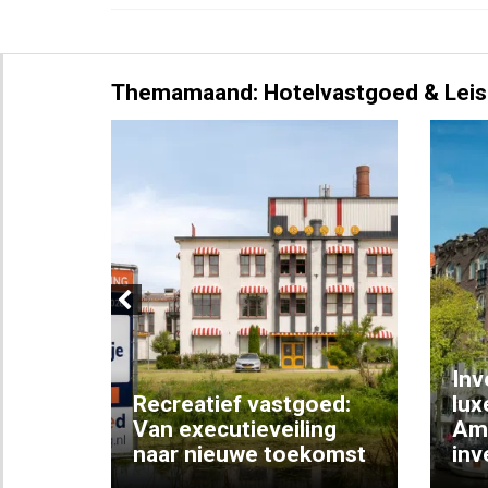
Themamaand: Hotelvastgoed & Leis
Previous
Inv
e
Recreatief vastgoed:
lux
t met
Van executieveiling
Am
naar nieuwe toekomst
inv