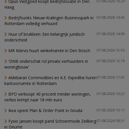
Opus Vastgoed koopt bedrijfslocatie in Den
07-08-2026 16:20
Haag
Bedrijfsunits Nieuw-Kralingen Businesspark in
07-08-2026 14:43
Rotterdam volledig verhuurd
Huur of bruikleen: Een belangrijk juridisch
07-08-2026 14:00
onderscheid
MR Marvis huurt winkelruimte in Den Bosch
07-08-2026 12:50
'DNB onderschat rol private verhuurders in
07-08-2026 12:19
woningbouw'
Aldebaran Commodities en K.E. Expeditie huren
07-08-2026 11:01
kantoorruimte in Rotterdam
BPD verkoopt 40 procent minder woningen,
07-08-2026 10:22
verlies krimpt naar 18 mln euro
Ikea opent Plan & Order Point in Gouda
07-08-2026 10:11
Fysio Jansen koopt pand Schoenmode Zeilberg
07-08-2026 09:31
in Deurne