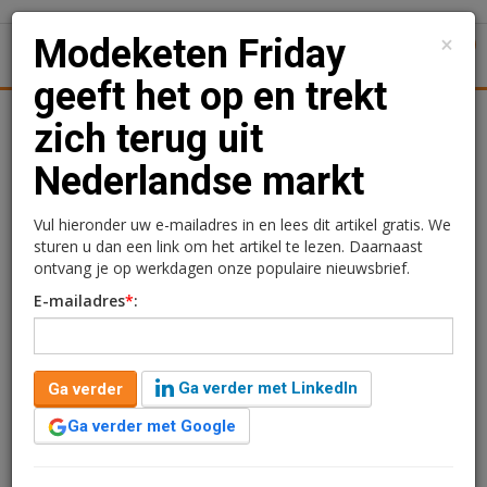
×
Modeketen Friday
1
Toggl
geeft het op en trekt
Achtergronden
Woningmarkt
Kantore
Nieuws
Uitgelicht
zich terug uit
Nederlandse markt
Modeketen Friday geeft
het op en trekt zich terug
Vul hieronder uw e-mailadres in en lees dit artikel gratis. We
sturen u dan een link om het artikel te lezen. Daarnaast
uit Nederlandse markt
ontvang je op werkdagen onze populaire nieuwsbrief.
E-mailadres
*
:
Rogier Hentenaar
8 december 2016 om 11:19
1 minuut leestijd
Ga verder met LinkedIn
Ga verder
Drie winkels zullen worden omgebouwd naar de
formule van moedermerk CKS.
Ga verder met Google
Verder lezen?