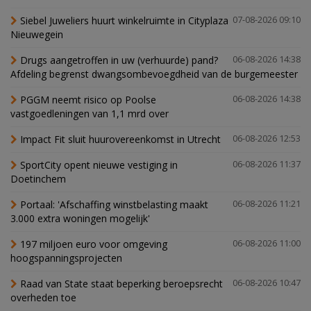
Siebel Juweliers huurt winkelruimte in Cityplaza
07-08-2026 09:10
Nieuwegein
Drugs aangetroffen in uw (verhuurde) pand?
06-08-2026 14:38
Afdeling begrenst dwangsombevoegdheid van de burgemeester
PGGM neemt risico op Poolse
06-08-2026 14:38
vastgoedleningen van 1,1 mrd over
Impact Fit sluit huurovereenkomst in Utrecht
06-08-2026 12:53
SportCity opent nieuwe vestiging in
06-08-2026 11:37
Doetinchem
Portaal: 'Afschaffing winstbelasting maakt
06-08-2026 11:21
3.000 extra woningen mogelijk'
197 miljoen euro voor omgeving
06-08-2026 11:00
hoogspanningsprojecten
Raad van State staat beperking beroepsrecht
06-08-2026 10:47
overheden toe