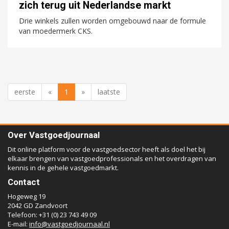
zich terug uit Nederlandse markt
Drie winkels zullen worden omgebouwd naar de formule
van moedermerk CKS.
eerste
«
1
»
laatste
Over Vastgoedjournaal
Dit online platform voor de vastgoedsector heeft als doel het bij
elkaar brengen van vastgoedprofessionals en het overdragen van
kennis in de gehele vastgoedmarkt.
Contact
Hogeweg 19
2042 GD Zandvoort
Telefoon: +31 (0) 23 743 49 09
E-mail:
info@vastgoedjournaal.nl