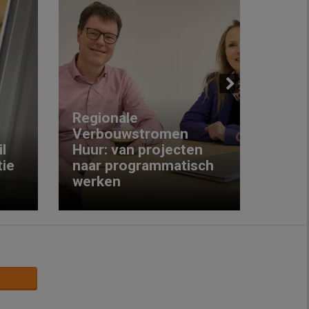
Next
Regionale
Verbouwstromen
‘We w
l
Huur: van projecten
koop
ie
naar programmatisch
gewo
werken
krijg