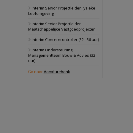
Interim Senior Projectleider Fysieke
Schuinesloot
Bekijk
Leefomgeving
27 augustus 2026
Binnenvaartschip
Interim Senior Projectleider
Maatschappelijke Vastgoedprojecten
Panheel
Bekijk
Interim Concerncontroller (32 - 36 uur)
17 september 2026
Voormalig
Interim Ondersteuning
politiebureau
Managementteam Bouw & Advies (32
uur)
Dordrecht
Bekijk
17 september 2026
Ga naar
Vacaturebank
Voormalig
politiebureau
Hilversum
Bekijk
17 september 2026
Voormalig
politiebureau
Zaandam
Bekijk
8 september 2026
Zorgcomplex