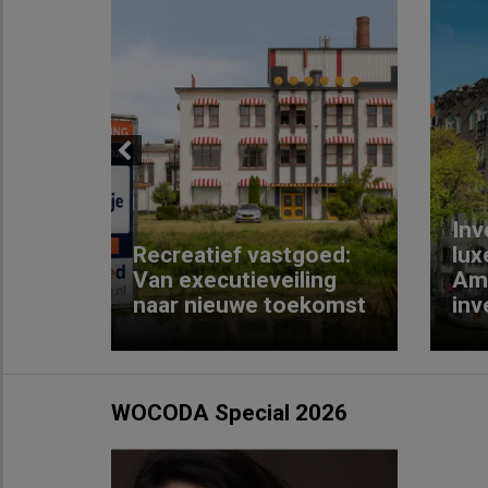
Previous
Inv
e
Recreatief vastgoed:
lux
t met
Van executieveiling
Am
naar nieuwe toekomst
inv
WOCODA Special 2026