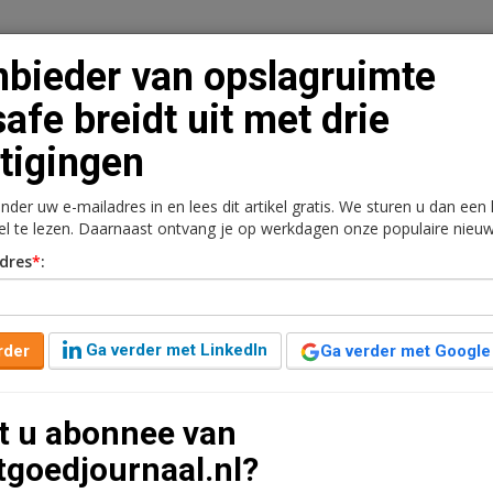
bieder van opslagruimte
safe breidt uit met drie
tigingen
n
Vacaturebank
Contact
Abonnementen
onder uw e-mailadres in en lees dit artikel gratis. We sturen u dan een
rkt
Kantoren
Retail
Logistiek
Juridisch | Fiscaa
kel te lezen. Daarnaast ontvang je op werkdagen onze populaire nieuw
dres
*
:
uimte Allsafe breidt uit
Ga verder met LinkedIn
rder
Ga verder met Google
10 jaar geleden aangepast
1 minuut leestijd
t u abonnee van
 sterk. Recent opende
Allsafe Mini-Opslag nieuwe
tgoedjournaal.nl?
n daar blijft het niet bij.