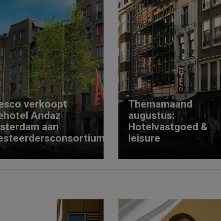
esco verkoopt
Themamaand
ehotel Andaz
augustus:
sterdam aan
Hotelvastgoed &
esteerdersconsortium
leisure