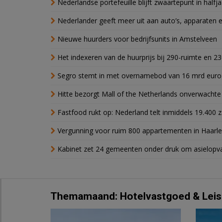
Nederlandse portefeuille blijft zwaartepunt in halfja
Nederlander geeft meer uit aan auto’s, apparaten 
Nieuwe huurders voor bedrijfsunits in Amstelveen
Het indexeren van de huurprijs bij 290-ruimte en 2
Segro stemt in met overnamebod van 16 mrd euro
Hitte bezorgt Mall of the Netherlands onverwacht
Fastfood rukt op: Nederland telt inmiddels 19.400 
Vergunning voor ruim 800 appartementen in Haarlem
Kabinet zet 24 gemeenten onder druk om asielopva
Themamaand: Hotelvastgoed & Leis