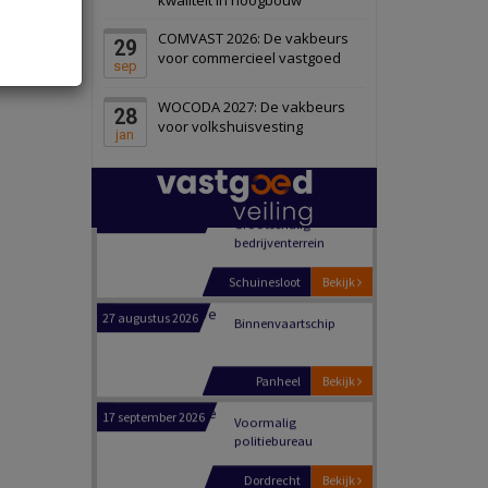
Schiedam
Bekijk
COMVAST 2026: De vakbeurs
29
22 september 2026
Attractiepark
voor commercieel vastgoed
sep
WOCODA 2027: De vakbeurs
28
Oranje
Bekijk
voor volkshuisvesting
jan
28 september 2026
Grootschalig
bedrijventerrein
Schuinesloot
Bekijk
27 augustus 2026
Binnenvaartschip
Panheel
Bekijk
17 september 2026
Voormalig
politiebureau
Dordrecht
Bekijk
17 september 2026
Voormalig
politiebureau