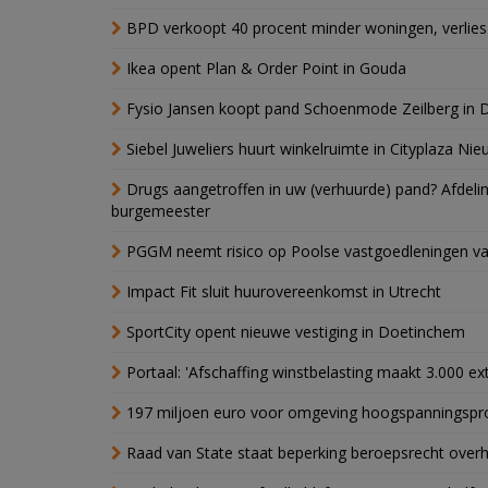
BPD verkoopt 40 procent minder woningen, verlies
Ikea opent Plan & Order Point in Gouda
Fysio Jansen koopt pand Schoenmode Zeilberg in 
Siebel Juweliers huurt winkelruimte in Cityplaza Ni
Drugs aangetroffen in uw (verhuurde) pand? Afde
burgemeester
PGGM neemt risico op Poolse vastgoedleningen va
Impact Fit sluit huurovereenkomst in Utrecht
SportCity opent nieuwe vestiging in Doetinchem
Portaal: 'Afschaffing winstbelasting maakt 3.000 e
197 miljoen euro voor omgeving hoogspanningspr
Raad van State staat beperking beroepsrecht over