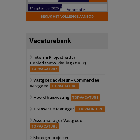
Hilversum
Bekijk
17 september 2026
BEKIJK HET VOLLEDIGE AANBOD
Voormalig
politiebureau
Zaandam
Bekijk
Vacaturebank
8 september 2026
Zorgcomplex
Interim Projectleider
Gebiedsontwikkeling (8 uur)
Zwanenburg
Bekijk
TOPVACATURE
6 oktober 2026
Transformatieobject
Vastgoedadviseur – Commercieel
Vastgoed
TOPVACATURE
Schiedam
Bekijk
Hoofd huisvesting
TOPVACATURE
22 september 2026
Attractiepark
Transactie Manager
TOPVACATURE
Assetmanager Vastgoed
Oranje
Bekijk
TOPVACATURE
28 september 2026
Grootschalig
Manager projecten
bedrijventerrein