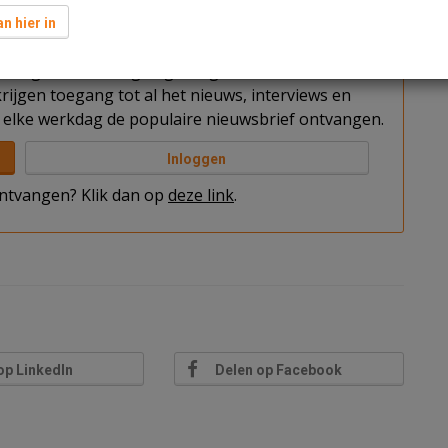
n hier in
t u nog niet bent ingelogd. Log in of word abonnee
rijgen toegang tot al het nieuws, interviews en
elke werkdag de populaire nieuwsbrief ontvangen.
Inloggen
 ontvangen? Klik dan op
deze link
.
op LinkedIn
Delen op Facebook