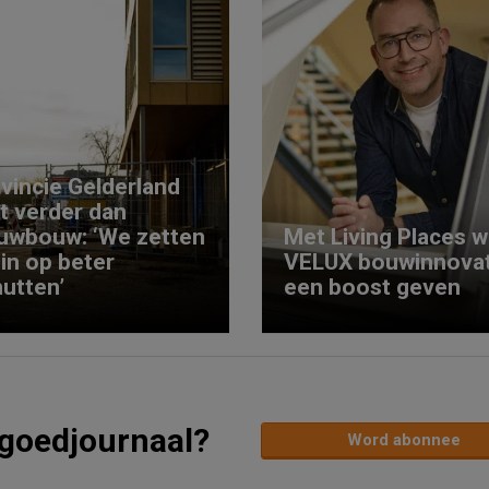
vincie Gelderland
kt verder dan
uwbouw: ‘We zetten
Met Living Places wi
 in op beter
VELUX bouwinnovat
utten’
een boost geven
tgoedjournaal?
Word abonnee