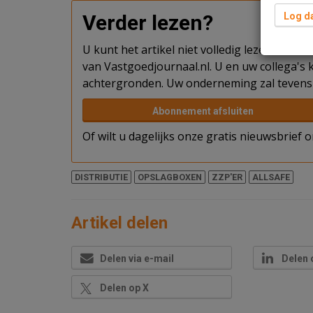
Verder lezen?
Log da
U kunt het artikel niet volledig lezen omda
van Vastgoedjournaal.nl. U en uw collega's k
achtergronden. Uw onderneming zal tevens 
Abonnement afsluiten
Of wilt u dagelijks onze gratis nieuwsbrief
DISTRIBUTIE
OPSLAGBOXEN
ZZP'ER
ALLSAFE
Artikel delen
Delen via e-mail
Delen 
Delen op X