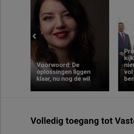
Previous
ng:
Pro
kij
Voorwoord: De
nie
ke
oplossingen liggen
vol
klaar, nu nog de wil
ben
Volledig toegang tot Vas