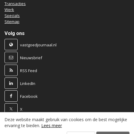
Transacties
Werk
Specials
Sitemap
Volg ons
vastgoedjournaal.nl
Nieuwsbrief
RSS Feed
LinkedIn
Facebook
X
Deze website maakt gebruik van cookies om de best mogelijke
Powered by
ervaring te bieden.
Lees meer