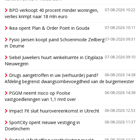
BPD verkoopt 40 procent minder woningen,
07-08-2026 10:22
verlies krimpt naar 18 mln euro
Ikea opent Plan & Order Point in Gouda
07-08-2026 10:11
Fysio Jansen koopt pand Schoenmode Zeilberg
07-08-2026 09:31
in Deurne
Siebel Juweliers huurt winkelruimte in Cityplaza
07-08-2026 09:10
Nieuwegein
Drugs aangetroffen in uw (verhuurde) pand?
06-08-2026 14:38
Afdeling begrenst dwangsombevoegdheid van de burgemeester
PGGM neemt risico op Poolse
06-08-2026 14:38
vastgoedleningen van 1,1 mrd over
Impact Fit sluit huurovereenkomst in Utrecht
06-08-2026 12:53
SportCity opent nieuwe vestiging in
06-08-2026 11:37
Doetinchem
06-08-2026 11:21