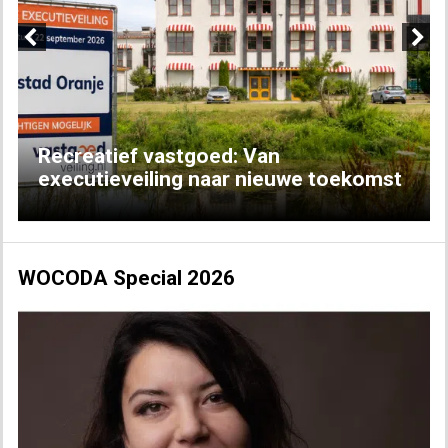
Previous
Next
Recreatief vastgoed: Van
executieveiling naar nieuwe toekomst
WOCODA Special 2026