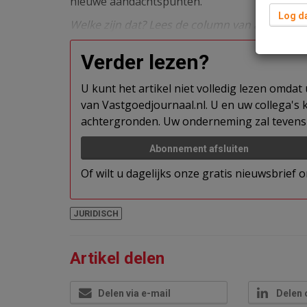
nieuwe aandachtspunten.
Log da
Welke zijn dat? Lees de column van advocaat E
Verder lezen?
U kunt het artikel niet volledig lezen omda
van Vastgoedjournaal.nl. U en uw collega's k
achtergronden. Uw onderneming zal tevens 
Abonnement afsluiten
Of wilt u dagelijks onze gratis nieuwsbrief
JURIDISCH
Artikel delen
Delen via e-mail
Delen 