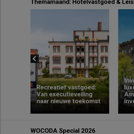
Themamaand: Hotelvastgoed & Leis
Previous
Inv
e
Recreatief vastgoed:
lux
t met
Van executieveiling
Am
naar nieuwe toekomst
inv
WOCODA Special 2026