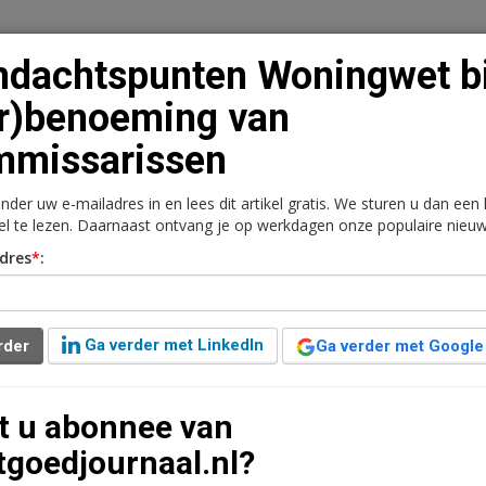
dachtspunten Woningwet bi
r)benoeming van
mmissarissen
n
Vacaturebank
Contact
Abonnementen
onder uw e-mailadres in en lees dit artikel gratis. We sturen u dan een
rkt
Kantoren
Retail
Logistiek
Juridisch | Fiscaa
kel te lezen. Daarnaast ontvang je op werkdagen onze populaire nieuw
dres
*
:
ingwet bij
commissarissen
Ga verder met LinkedIn
rder
Ga verder met Google
d
t u abonnee van
tgoedjournaal.nl?
)benoemen van commissarissen zijn er de nodige