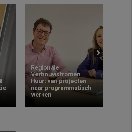
Next
Regionale
Verbouwstromen
‘We w
l
Huur: van projecten
koop
ie
naar programmatisch
gewo
werken
krijg