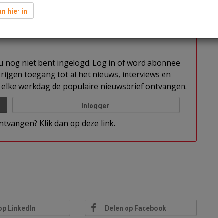
n hier in
elkje Kuilen, partner bij AKD advocaten.
t u nog niet bent ingelogd. Log in of word abonnee
rijgen toegang tot al het nieuws, interviews en
elke werkdag de populaire nieuwsbrief ontvangen.
Inloggen
 ontvangen? Klik dan op
deze link
.
op LinkedIn
Delen op Facebook