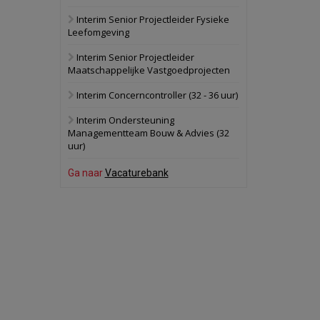
Interim Senior Projectleider Fysieke
Schuinesloot
Bekijk
Leefomgeving
27 augustus 2026
Binnenvaartschip
Interim Senior Projectleider
Maatschappelijke Vastgoedprojecten
Panheel
Bekijk
Interim Concerncontroller (32 - 36 uur)
17 september 2026
Voormalig
Interim Ondersteuning
politiebureau
Managementteam Bouw & Advies (32
uur)
Dordrecht
Bekijk
17 september 2026
Ga naar
Vacaturebank
Voormalig
politiebureau
Hilversum
Bekijk
17 september 2026
Voormalig
politiebureau
Zaandam
Bekijk
8 september 2026
Zorgcomplex