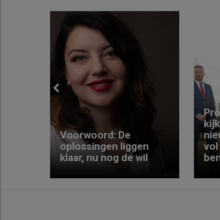
Previous
ng:
Pro
kij
Voorwoord: De
nie
ke
oplossingen liggen
vol
klaar, nu nog de wil
ben