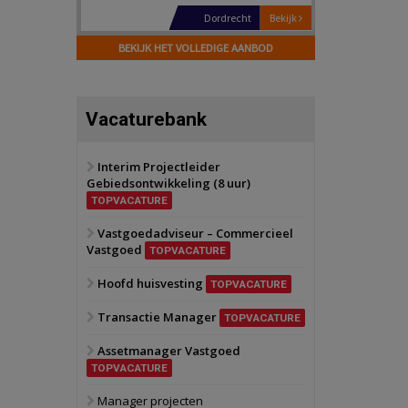
Hilversum
Bekijk
17 september 2026
BEKIJK HET VOLLEDIGE AANBOD
Voormalig
politiebureau
Zaandam
Bekijk
Vacaturebank
8 september 2026
Zorgcomplex
Interim Projectleider
Gebiedsontwikkeling (8 uur)
Zwanenburg
Bekijk
TOPVACATURE
6 oktober 2026
Transformatieobject
Vastgoedadviseur – Commercieel
Vastgoed
TOPVACATURE
Schiedam
Bekijk
Hoofd huisvesting
TOPVACATURE
22 september 2026
Attractiepark
Transactie Manager
TOPVACATURE
Assetmanager Vastgoed
Oranje
Bekijk
TOPVACATURE
28 september 2026
Grootschalig
Manager projecten
bedrijventerrein