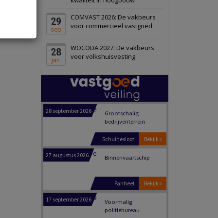
Schiedam
Bekijk
COMVAST 2026: De vakbeurs
29
22 september 2026
Attractiepark
voor commercieel vastgoed
sep
WOCODA 2027: De vakbeurs
28
Oranje
Bekijk
voor volkshuisvesting
jan
28 september 2026
Grootschalig
bedrijventerrein
Schuinesloot
Bekijk
27 augustus 2026
Binnenvaartschip
Panheel
Bekijk
17 september 2026
Voormalig
politiebureau
Dordrecht
Bekijk
17 september 2026
Voormalig
politiebureau