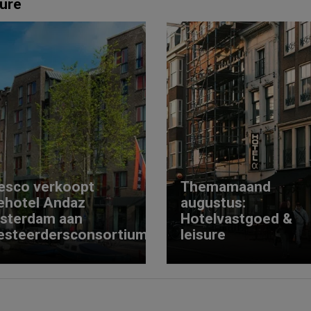
ure
esco verkoopt
Themamaand
ehotel Andaz
augustus:
sterdam aan
Hotelvastgoed &
esteerdersconsortium
leisure