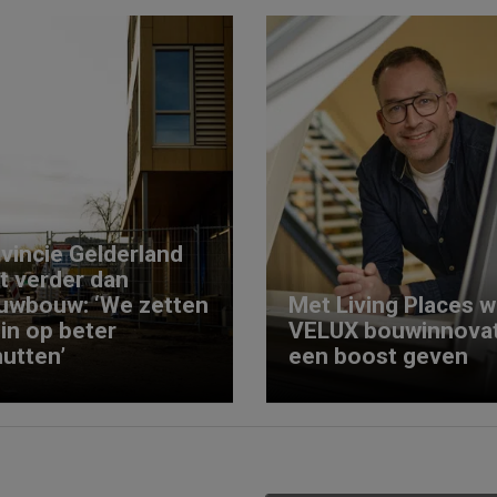
vincie Gelderland
kt verder dan
uwbouw: ‘We zetten
Met Living Places wi
 in op beter
VELUX bouwinnovat
utten’
een boost geven