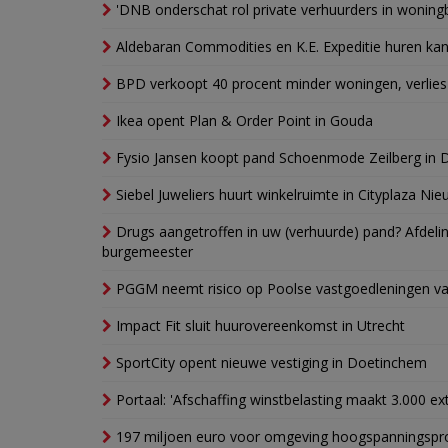
'DNB onderschat rol private verhuurders in wonin
Aldebaran Commodities en K.E. Expeditie huren ka
BPD verkoopt 40 procent minder woningen, verlies
Ikea opent Plan & Order Point in Gouda
Fysio Jansen koopt pand Schoenmode Zeilberg in 
Siebel Juweliers huurt winkelruimte in Cityplaza Ni
Drugs aangetroffen in uw (verhuurde) pand? Afde
burgemeester
PGGM neemt risico op Poolse vastgoedleningen va
Impact Fit sluit huurovereenkomst in Utrecht
SportCity opent nieuwe vestiging in Doetinchem
Portaal: 'Afschaffing winstbelasting maakt 3.000 e
197 miljoen euro voor omgeving hoogspanningspr