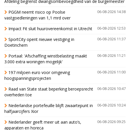
Afdeling begrenst dwangsombevoegdheid van de burgemeester
PGGM neemt risico op Poolse
06-08-2026 14:38
vastgoedleningen van 1,1 mrd over
Impact Fit sluit huurovereenkomst in Utrecht
06-08-2026 12:53
SportCity opent nieuwe vestiging in
06-08-2026 11:37
Doetinchem
Portaal: 'Afschaffing winstbelasting maakt
06-08-2026 11:21
3.000 extra woningen mogelijk'
197 miljoen euro voor omgeving
06-08-2026 11:00
hoogspanningsprojecten
Raad van State staat beperking beroepsrecht
06-08-2026 10:47
overheden toe
Nederlandse portefeuille blijft zwaartepunt in
06-08-2026 10:24
halfjaarcijfers Xior
Nederlander geeft meer uit aan auto’s,
06-08-2026 09:25
apparaten en horeca