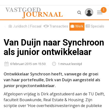
1
Toggl
tiek
Juridisch | Fiscaal
Transacties
Werk
Specials
Van Duijn naar Synchroon
als junior ontwikkelaar
6 februari 2015 om 15:50
1 minuut leestijd
Ontwikkelaar Synchroon heeft, vanwege de groei
van haar portefeuille, Dirk van Duijn aangesteld als
junior projectontwikkelaar.
Afgelopen vrijdag is Dirk afgestudeerd aan de TU Delft,
faculteit Bouwkunde, Real Estate & Housing. Zijn
scriptie over ‘Hoe overheidsinvesteringen de publieke