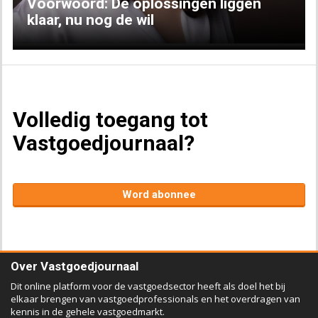
Voorwoord: De oplossingen liggen
klaar, nu nog de wil
Volledig toegang tot
Vastgoedjournaal?
Word abonnee
Over Vastgoedjournaal
Dit online platform voor de vastgoedsector heeft als doel het bij
elkaar brengen van vastgoedprofessionals en het overdragen van
kennis in de gehele vastgoedmarkt.