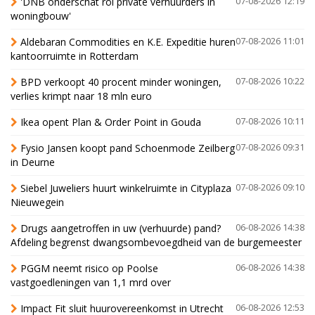
'DNB onderschat rol private verhuurders in
07-08-2026 12:19
woningbouw'
Aldebaran Commodities en K.E. Expeditie huren
07-08-2026 11:01
kantoorruimte in Rotterdam
BPD verkoopt 40 procent minder woningen,
07-08-2026 10:22
verlies krimpt naar 18 mln euro
Ikea opent Plan & Order Point in Gouda
07-08-2026 10:11
Fysio Jansen koopt pand Schoenmode Zeilberg
07-08-2026 09:31
in Deurne
Siebel Juweliers huurt winkelruimte in Cityplaza
07-08-2026 09:10
Nieuwegein
Drugs aangetroffen in uw (verhuurde) pand?
06-08-2026 14:38
Afdeling begrenst dwangsombevoegdheid van de burgemeester
PGGM neemt risico op Poolse
06-08-2026 14:38
vastgoedleningen van 1,1 mrd over
Impact Fit sluit huurovereenkomst in Utrecht
06-08-2026 12:53