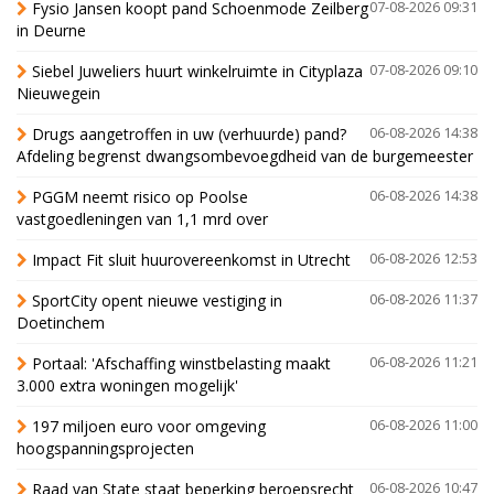
Fysio Jansen koopt pand Schoenmode Zeilberg
07-08-2026 09:31
in Deurne
Siebel Juweliers huurt winkelruimte in Cityplaza
07-08-2026 09:10
Nieuwegein
Drugs aangetroffen in uw (verhuurde) pand?
06-08-2026 14:38
Afdeling begrenst dwangsombevoegdheid van de burgemeester
PGGM neemt risico op Poolse
06-08-2026 14:38
vastgoedleningen van 1,1 mrd over
Impact Fit sluit huurovereenkomst in Utrecht
06-08-2026 12:53
SportCity opent nieuwe vestiging in
06-08-2026 11:37
Doetinchem
Portaal: 'Afschaffing winstbelasting maakt
06-08-2026 11:21
3.000 extra woningen mogelijk'
197 miljoen euro voor omgeving
06-08-2026 11:00
hoogspanningsprojecten
Raad van State staat beperking beroepsrecht
06-08-2026 10:47