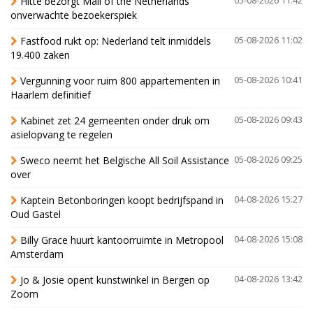
Hitte bezorgt Mall of the Netherlands
05-08-2026 11:42
onverwachte bezoekerspiek
Fastfood rukt op: Nederland telt inmiddels
05-08-2026 11:02
19.400 zaken
Vergunning voor ruim 800 appartementen in
05-08-2026 10:41
Haarlem definitief
Kabinet zet 24 gemeenten onder druk om
05-08-2026 09:43
asielopvang te regelen
Sweco neemt het Belgische All Soil Assistance
05-08-2026 09:25
over
Kaptein Betonboringen koopt bedrijfspand in
04-08-2026 15:27
Oud Gastel
Billy Grace huurt kantoorruimte in Metropool
04-08-2026 15:08
Amsterdam
Jo & Josie opent kunstwinkel in Bergen op
04-08-2026 13:42
Zoom