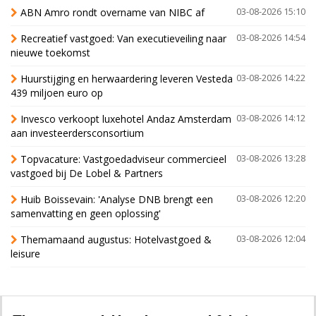
ABN Amro rondt overname van NIBC af
03-08-2026 15:10
Recreatief vastgoed: Van executieveiling naar
03-08-2026 14:54
nieuwe toekomst
Huurstijging en herwaardering leveren Vesteda
03-08-2026 14:22
439 miljoen euro op
Invesco verkoopt luxehotel Andaz Amsterdam
03-08-2026 14:12
aan investeerdersconsortium
Topvacature: Vastgoedadviseur commercieel
03-08-2026 13:28
vastgoed bij De Lobel & Partners
Huib Boissevain: 'Analyse DNB brengt een
03-08-2026 12:20
samenvatting en geen oplossing'
Themamaand augustus: Hotelvastgoed &
03-08-2026 12:04
leisure