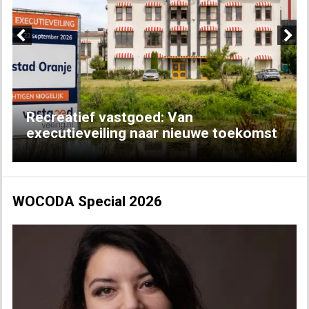
Previous
Next
Recreatief vastgoed: Van
executieveiling naar nieuwe toekomst
WOCODA Special 2026