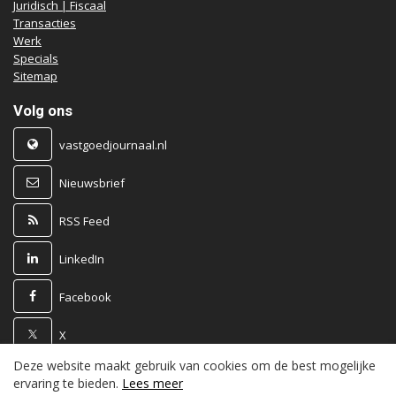
Juridisch | Fiscaal
Transacties
Werk
Specials
Sitemap
Volg ons
vastgoedjournaal.nl
Nieuwsbrief
RSS Feed
LinkedIn
Facebook
X
Deze website maakt gebruik van cookies om de best mogelijke
Powered by
ervaring te bieden.
Lees meer