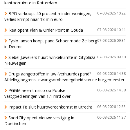
kantoorruimte in Rotterdam
BPD verkoopt 40 procent minder woningen,
07-08-2026 10:22
verlies krimpt naar 18 mln euro
Ikea opent Plan & Order Point in Gouda
07-08-2026 10:11
Fysio Jansen koopt pand Schoenmode Zeilberg
07-08-2026 09:31
in Deurne
Siebel Juweliers huurt winkelruimte in Cityplaza
07-08-2026 09:10
Nieuwegein
Drugs aangetroffen in uw (verhuurde) pand?
06-08-2026 14:38
Afdeling begrenst dwangsombevoegdheid van de burgemeester
PGGM neemt risico op Poolse
06-08-2026 14:38
vastgoedleningen van 1,1 mrd over
Impact Fit sluit huurovereenkomst in Utrecht
06-08-2026 12:53
SportCity opent nieuwe vestiging in
06-08-2026 11:37
Doetinchem