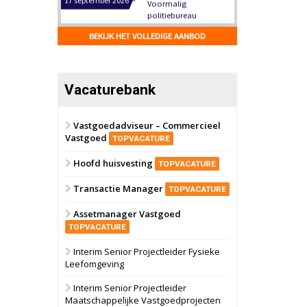
Hilversum
Bekijk
17 september 2026
BEKIJK HET VOLLEDIGE AANBOD
Voormalig
politiebureau
Zaandam
Bekijk
Vacaturebank
8 september 2026
Zorgcomplex
Vastgoedadviseur – Commercieel
Vastgoed
Zwanenburg
Bekijk
TOPVACATURE
6 oktober 2026
Hoofd huisvesting
Transformatieobject
TOPVACATURE
Transactie Manager
TOPVACATURE
Schiedam
Bekijk
Assetmanager Vastgoed
22 september 2026
Attractiepark
TOPVACATURE
Interim Senior Projectleider Fysieke
Leefomgeving
Oranje
Bekijk
28 september 2026
Interim Senior Projectleider
Grootschalig
Maatschappelijke Vastgoedprojecten
bedrijventerrein