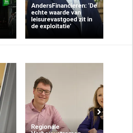
AndersFinancieren: ‘De
echte waarde van
Elke
leisurevastgoed zit in
hote
de exploitatie’
inzic
Next
Regionale