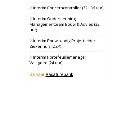
Interim Concerncontroller (32 - 36 uur)
Schuinesloot
Bekijk
Interim Ondersteuning
27 augustus 2026
Binnenvaartschip
Managementteam Bouw & Advies (32
uur)
Panheel
Bekijk
Interim Bouwkundig Projectleider
Ziekenhuis (ZZP)
17 september 2026
Voormalig
politiebureau
Interim Portefeuillemanager
Vastgoed (24 uur)
Dordrecht
Bekijk
Ga naar
Vacaturebank
17 september 2026
Voormalig
politiebureau
Hilversum
Bekijk
17 september 2026
Voormalig
politiebureau
Zaandam
Bekijk
8 september 2026
Zorgcomplex