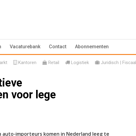
n
Vacaturebank
Contact
Abonnementen
rkt
Kantoren
Retail
Logistiek
Juridisch | Fiscaa
tieve
n voor lege
auto-importeurs komen in Nederland leeg te