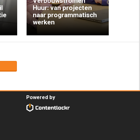
Verbouwstromen
‘We w
l
Huur: van projecten
koop
ie
naar programmatisch
gewo
werken
krijg
Powered by