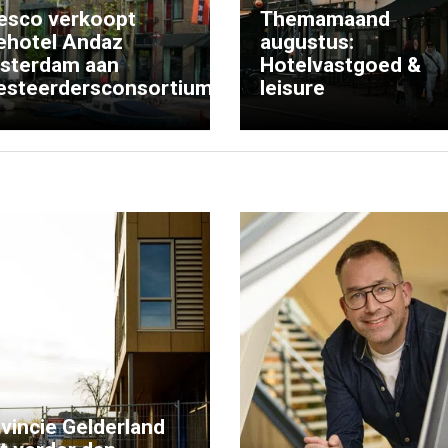
esco verkoopt
Themamaand
ehotel Andaz
augustus:
sterdam aan
Hotelvastgoed &
esteerdersconsortium
leisure
vincie Gelderland