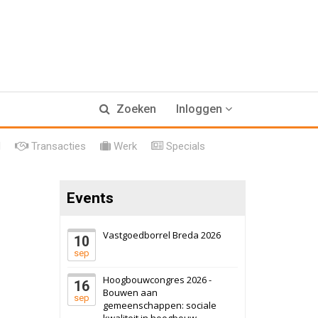
17 september 2026
Voormalig
Zoeken
Inloggen
politiebureau
Hilversum
Bekijk
l
Transacties
Werk
Specials
17 september 2026
Voormalig
politiebureau
Events
Zaandam
Bekijk
8 september 2026
Zorgcomplex
Vastgoedborrel Breda 2026
10
sep
Zwanenburg
Bekijk
Hoogbouwcongres 2026 -
16
6 oktober 2026
Transformatieobject
Bouwen aan
sep
gemeenschappen: sociale
kwaliteit in hoogbouw