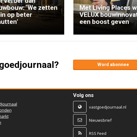
kt verder dan
uwbouw: ‘We zetten
Met Living Places wi
 in op beter
VELUX bouwinnovat
utten’
een boost geven
tgoedjournaal?
Word abonnee
Volg ons
djournaal
vastgoedjournaal.nl
ronden
arkt
Nieuwsbrief
n
RSS Feed