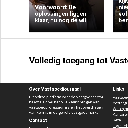
kij
Voorwoord: De
nie
ke
oplossingen liggen
vol
klaar, nu nog de wil
ben
Volledig toegang tot Vas
Over Vastgoedjournaal
Links
Dit online platform voor de vastgoedsector
Vastgoe
heeft als doel het bij elkaar brengen van
Achterg
vastgoedprofessionals en het overdragen
Woningm
van kennis in de gehele vastgoedmarkt.
Kantore
Contact
Retail
Logistiek