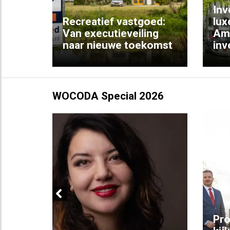
Inv
e
Recreatief vastgoed:
lux
t met
Van executieveiling
Am
naar nieuwe toekomst
inv
WOCODA Special 2026
Previous
ng:
Pro