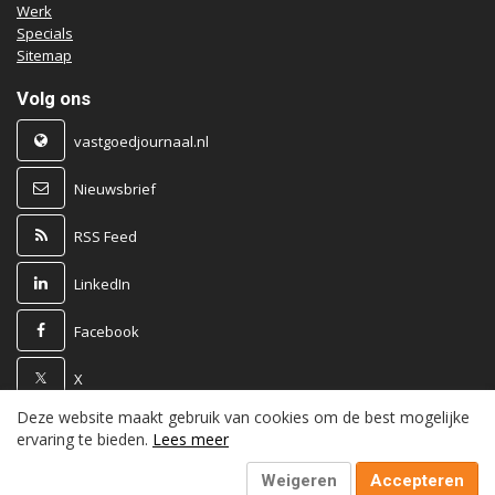
Werk
Specials
Sitemap
Volg ons
vastgoedjournaal.nl
Nieuwsbrief
RSS Feed
LinkedIn
Facebook
X
Deze website maakt gebruik van cookies om de best mogelijke
Powered by
ervaring te bieden.
Lees meer
Weigeren
Accepteren