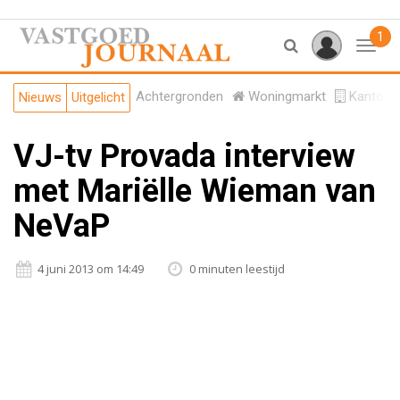
1
Toggl
Achtergronden
Woningmarkt
Kantore
Nieuws
Uitgelicht
VJ-tv Provada interview
met Mariëlle Wieman van
NeVaP
4 juni 2013 om 14:49
0 minuten leestijd