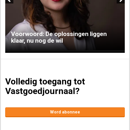
Previous
Next
Voorwoord: De oplossingen liggen
klaar, nu nog de wil
Volledig toegang tot
Vastgoedjournaal?
Word abonnee