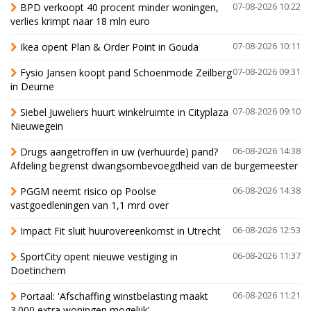
BPD verkoopt 40 procent minder woningen,
07-08-2026 10:22
verlies krimpt naar 18 mln euro
Ikea opent Plan & Order Point in Gouda
07-08-2026 10:11
Fysio Jansen koopt pand Schoenmode Zeilberg
07-08-2026 09:31
in Deurne
Siebel Juweliers huurt winkelruimte in Cityplaza
07-08-2026 09:10
Nieuwegein
Drugs aangetroffen in uw (verhuurde) pand?
06-08-2026 14:38
Afdeling begrenst dwangsombevoegdheid van de burgemeester
PGGM neemt risico op Poolse
06-08-2026 14:38
vastgoedleningen van 1,1 mrd over
Impact Fit sluit huurovereenkomst in Utrecht
06-08-2026 12:53
SportCity opent nieuwe vestiging in
06-08-2026 11:37
Doetinchem
Portaal: 'Afschaffing winstbelasting maakt
06-08-2026 11:21
3.000 extra woningen mogelijk'