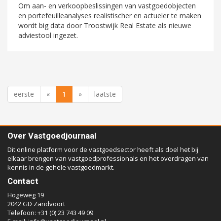
Om aan- en verkoopbeslissingen van vastgoedobjecten
en portefeuilleanalyses realistischer en actueler te maken
wordt big data door Troostwijk Real Estate als nieuwe
adviestool ingezet.
eerste
«
1
»
laatste
Over Vastgoedjournaal
Dit online platform voor de vastgoedsector heeft als doel het bij
elkaar brengen van vastgoedprofessionals en het overdragen van
kennis in de gehele vastgoedmarkt.
Contact
Hogeweg 19
2042 GD Zandvoort
Telefoon: +31 (0) 23 743 49 09