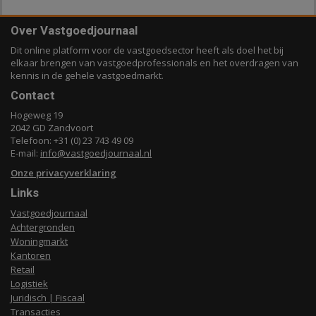
Over Vastgoedjournaal
Dit online platform voor de vastgoedsector heeft als doel het bij
elkaar brengen van vastgoedprofessionals en het overdragen van
kennis in de gehele vastgoedmarkt.
Contact
Hogeweg 19
2042 GD Zandvoort
Telefoon: +31 (0) 23 743 49 09
E-mail:
info@vastgoedjournaal.nl
Onze privacyverklaring
Links
Vastgoedjournaal
Achtergronden
Woningmarkt
Kantoren
Retail
Logistiek
Juridisch | Fiscaal
Transacties