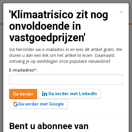
×
'Klimaatrisico zit nog
1
Toggl
onvoldoende in
Achtergronden
Woningmarkt
Kantore
Nieuws
Uitgelicht
vastgoedprijzen'
'Klimaatrisico zit nog
Vul hieronder uw e-mailadres in en lees dit artikel gratis. We
sturen u dan een link om het artikel te lezen. Daarnaast
onvoldoende in
ontvang je op werkdagen onze populaire nieuwsbrief.
E-mailadres
*
:
vastgoedprijzen'
Redactie
27 mei 2026 om 09:41
Ga verder met LinkedIn
Ga verder
2 maanden geleden aangepast
3 minuten leestijd
Ga verder met Google
Klimaatrisico’s worden nog te beperkt meegenomen in
vastgoedwaarderingen. Daardoor dreigen abrupte
waardedalingen, waarschuwt Van Lanschot Kempen.
Bent u abonnee van
Vooral pensioenfondsen kunnen onverwacht worden