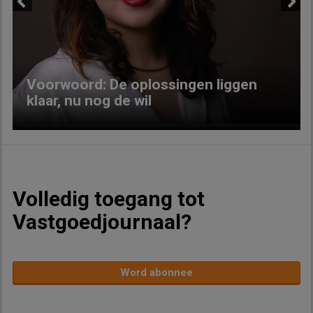
Previous
Next
Voorwoord: De oplossingen liggen
klaar, nu nog de wil
Volledig toegang tot
Vastgoedjournaal?
Word abonnee