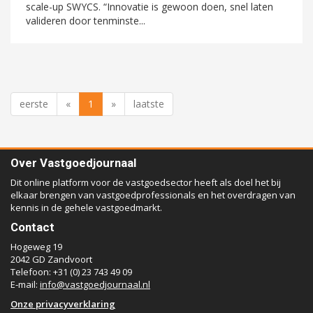
scale-up SWYCS. “Innovatie is gewoon doen, snel laten
valideren door tenminste...
eerste
«
1
»
laatste
Over Vastgoedjournaal
Dit online platform voor de vastgoedsector heeft als doel het bij
elkaar brengen van vastgoedprofessionals en het overdragen van
kennis in de gehele vastgoedmarkt.
Contact
Hogeweg 19
2042 GD Zandvoort
Telefoon: +31 (0) 23 743 49 09
E-mail:
info@vastgoedjournaal.nl
Onze privacyverklaring