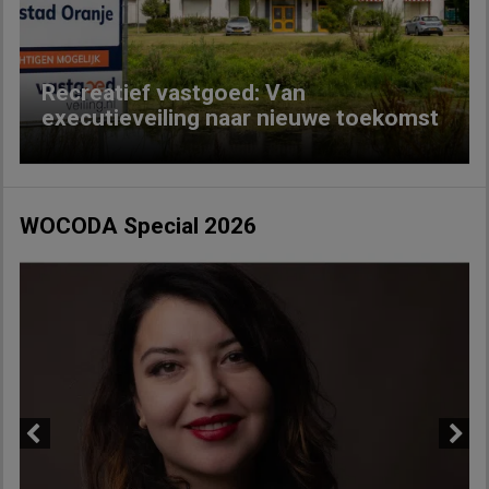
Recreatief vastgoed: Van
executieveiling naar nieuwe toekomst
WOCODA Special 2026
Previous
Next