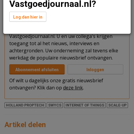
Vastgoedjournaal.nl?
Verder lezen?
Log dan hier in
U kunt het artikel niet volledig lezen omdat u nog
niet bent ingelogd. Log in of word abonnee van
Vastgoedjournaal.nl. U en uw collega's krijgen
toegang tot al het nieuws, interviews en
achtergronden. Uw onderneming zal tevens elke
werkdag de populaire nieuwsbrief ontvangen.
Abonnement afsluiten
Inloggen
Of wilt u dagelijks onze gratis nieuwsbrief
ontvangen? Klik dan op
deze link
.
HOLLAND PROPTECH
SWYCS
INTERNET OF THINGS
SCALE-UP
Artikel delen