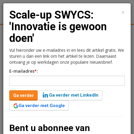
×
Scale-up SWYCS:
1
Toggl
'Innovatie is gewoon
Achtergronden
Woningmarkt
Kantore
Nieuws
Uitgelicht
doen'
Scale-up SWYCS:
Vul hieronder uw e-mailadres in en lees dit artikel gratis. We
sturen u dan een link om het artikel te lezen. Daarnaast
'Innovatie is gewoon doen'
ontvang je op werkdagen onze populaire nieuwsbrief.
E-mailadres
*
:
2 augustus 2017 om 16:58
9 jaar geleden aangepast
3 minuten leestijd
Ga verder met LinkedIn
Ga verder
Voor VJ interviewde Holland Proptech Bart Lelij,
verantwoordelijk voor de business developement van
Ga verder met Google
scale-up SWYCS. “Innovatie is gewoon doen, snel laten
valideren door tenminste twee klanten”.
Bent u abonnee van