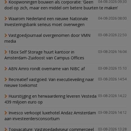
Koopwoningen bouwen als corporatie: ‘Geen
04-08-2026 09:30
doel op zich, maar een middel om betere buurten te maken’
Waarom Nederland een nieuwe Nationale
04-08-2026 08:00
Investeringsbank serieus moet overwegen
Vastgoedjournaal overgenomen door VMN
03-08-2026 22:50
media
1Box Self Storage huurt kantoor in
03-08-2026 16:04
Amsterdam-Zuidoost van Campus Offices
ABN Amro rondt overname van NIBC af
03-08-2026 15:10
Recreatief vastgoed: Van executieveiling naar
03-08-2026 14:54
nieuwe toekomst
Huurstijging en herwaardering leveren Vesteda
03-08-2026 14:22
439 miljoen euro op
Invesco verkoopt luxehotel Andaz Amsterdam
03-08-2026 14:12
aan investeerdersconsortium
Topvacature: Vastgoedadviseur commercieel
03-08-2026 13:28