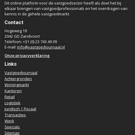
Dit online platform voor de vastgoedsector heeft als doel het bij
elkaar brengen van vastgoedprofessionals en het overdragen van
kennis in de gehele vastgoedmarkt.
Contact
Hogeweg 19
2042 GD Zandvoort
Telefoon: +31 (0) 23 743 49 09
E-mail:
info@vastgoedjournaal.nl
Onze privacyverklaring
Links
Vastgoedjournaal
Achtergronden
Woningmarkt
Kantoren
Retail
Logistiek
Juridisch | Fiscaal
Transacties
Werk
Specials
Sitemap