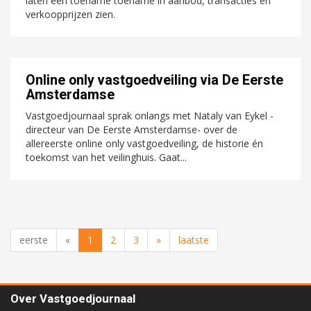
laten een toename toename in aanbod, transacties en
verkoopprijzen zien.
Online only vastgoedveiling via De Eerste
Amsterdamse
Vastgoedjournaal sprak onlangs met Nataly van Eykel -
directeur van De Eerste Amsterdamse- over de
allereerste online only vastgoedveiling, de historie én
toekomst van het veilinghuis. Gaat...
eerste
«
1
2
3
»
laatste
Over Vastgoedjournaal