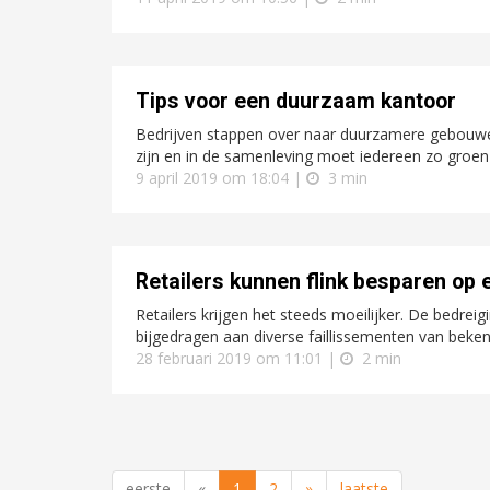
Tips voor een duurzaam kantoor
Bedrijven stappen over naar duurzamere gebouwe
zijn en in de samenleving moet iedereen zo groen m
9 april 2019 om 18:04 |
3 min
Retailers kunnen flink besparen op
Retailers krijgen het steeds moeilijker. De bedre
bijgedragen aan diverse faillissementen van beke
28 februari 2019 om 11:01 |
2 min
eerste
«
1
2
»
laatste