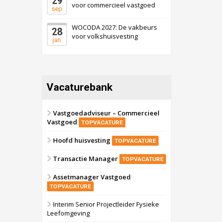
29
voor commercieel vastgoed
sep
WOCODA 2027: De vakbeurs
28
voor volkshuisvesting
jan
Vacaturebank
Vastgoedadviseur – Commercieel
Vastgoed
TOPVACATURE
Hoofd huisvesting
TOPVACATURE
Transactie Manager
TOPVACATURE
Assetmanager Vastgoed
TOPVACATURE
Interim Senior Projectleider Fysieke
Leefomgeving