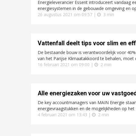
Energieleverancier Essent introduceert vandaag e
energiesystemen in de gebouwde omgeving en op be
26 augustus 2021 om 09:57 |
3 min
Vattenfall deelt tips voor slim en 
De bestaande bouw is verantwoordelijk voor 40% 
van het Parijse Klimaatakkoord te behalen, moet 
16 februari 2021 om 09:00 |
2 min
Alle energiezaken voor uw vastgoed
De key accountmanagers van MAIN Energie staan 
energievraagstukken en de mogelijkheden op het 
4 februari 2021 om 13:43 |
2 min