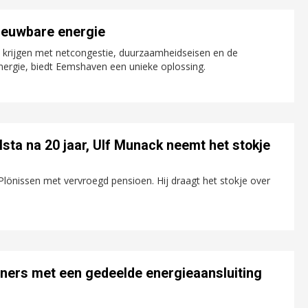
ieuwbare energie
n krijgen met netcongestie, duurzaamheidseisen en de
ergie, biedt Eemshaven een unieke oplossing.
sta na 20 jaar, Ulf Munack neemt het stokje
g Plönissen met vervroegd pensioen. Hij draagt het stokje over
ners met een gedeelde energieaansluiting