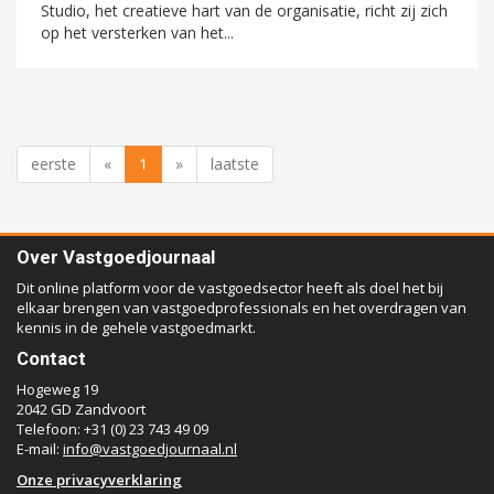
Studio, het creatieve hart van de organisatie, richt zij zich
op het versterken van het...
eerste
«
1
»
laatste
Over Vastgoedjournaal
Dit online platform voor de vastgoedsector heeft als doel het bij
elkaar brengen van vastgoedprofessionals en het overdragen van
kennis in de gehele vastgoedmarkt.
Contact
Hogeweg 19
2042 GD Zandvoort
Telefoon: +31 (0) 23 743 49 09
E-mail:
info@vastgoedjournaal.nl
Onze privacyverklaring