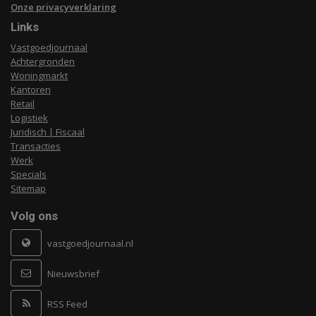
Onze privacyverklaring
Links
Vastgoedjournaal
Achtergronden
Woningmarkt
Kantoren
Retail
Logistiek
Juridisch | Fiscaal
Transacties
Werk
Specials
Sitemap
Volg ons
vastgoedjournaal.nl
Nieuwsbrief
RSS Feed