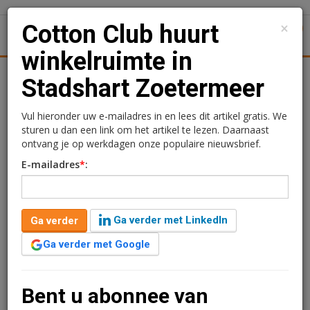
×
Cotton Club huurt
1
Toggl
winkelruimte in
Kantoren
Retail
Logistiek
Juridisch | Fiscaal
Transa
Stadshart Zoetermeer
Cotton Club huurt
Vul hieronder uw e-mailadres in en lees dit artikel gratis. We
sturen u dan een link om het artikel te lezen. Daarnaast
winkelruimte in Stadshart
ontvang je op werkdagen onze populaire nieuwsbrief.
E-mailadres
*
:
Zoetermeer
Ga verder met LinkedIn
Ga verder
Ga verder met Google
Bent u abonnee van