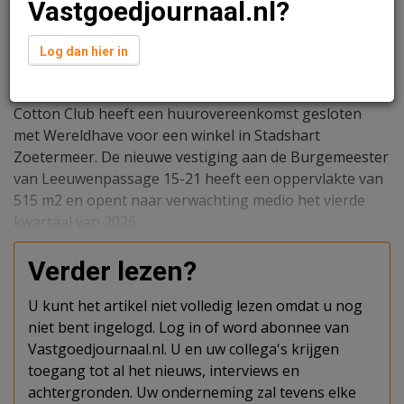
Vastgoedjournaal.nl?
Log dan hier in
Redactie
8 juli 2026 om 09:18
1 minuut leestijd
Cotton Club heeft een huurovereenkomst gesloten
met Wereldhave voor een winkel in Stadshart
Zoetermeer. De nieuwe vestiging aan de Burgemeester
van Leeuwenpassage 15-21 heeft een oppervlakte van
515 m2 en opent naar verwachting medio het vierde
kwartaal van 2026.
Verder lezen?
U kunt het artikel niet volledig lezen omdat u nog
niet bent ingelogd. Log in of word abonnee van
Vastgoedjournaal.nl. U en uw collega's krijgen
toegang tot al het nieuws, interviews en
achtergronden. Uw onderneming zal tevens elke